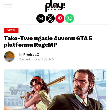
Exit mobile version
VESTI
Take-Two ugasio čuvenu GTA 5
platformu RageMP
By
PredragC
Posted on
27/05/2026