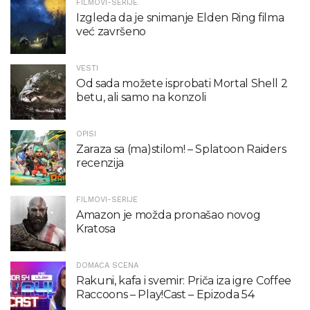
FILMOVI-SERIJE
Izgleda da je snimanje Elden Ring filma
već završeno
VESTI
Od sada možete isprobati Mortal Shell 2
betu, ali samo na konzoli
OPISI
Zaraza sa (ma)stilom! – Splatoon Raiders
recenzija
FILMOVI-SERIJE
Amazon je možda pronašao novog
Kratosa
DOMAĆA SCENA
Rakuni, kafa i svemir: Priča iza igre Coffee
Raccoons – Play!Cast – Epizoda 54