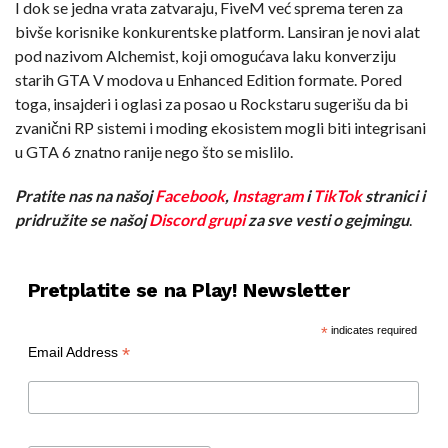
I dok se jedna vrata zatvaraju, FiveM već sprema teren za
bivše korisnike konkurentske platform. Lansiran je novi alat
pod nazivom Alchemist, koji omogućava laku konverziju
starih GTA V modova u Enhanced Edition formate. Pored
toga, insajderi i oglasi za posao u Rockstaru sugerišu da bi
zvanični RP sistemi i moding ekosistem mogli biti integrisani
u GTA 6 znatno ranije nego što se mislilo.
Pratite nas na našoj
Facebook
,
Instagram
i
TikTok
stranici i
pridružite se našoj
Discord grupi
za sve vesti o gejmingu
.
Pretplatite se na Play! Newsletter
*
indicates required
*
Email Address