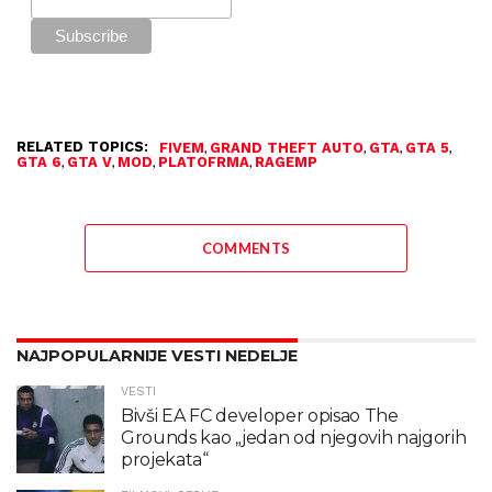
RELATED TOPICS:
,
,
,
,
FIVEM
GRAND THEFT AUTO
GTA
GTA 5
,
,
,
,
GTA 6
GTA V
MOD
PLATOFRMA
RAGEMP
COMMENTS
NAJPOPULARNIJE VESTI NEDELJE
VESTI
Bivši EA FC developer opisao The
Grounds kao „jedan od njegovih najgorih
projekata“