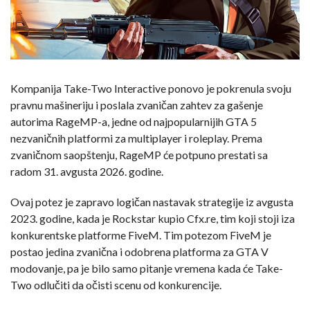
Kompanija Take-Two Interactive ponovo je pokrenula svoju
pravnu mašineriju i poslala zvaničan zahtev za gašenje
autorima RageMP-a, jedne od najpopularnijih GTA 5
nezvaničnih platformi za multiplayer i roleplay. Prema
zvaničnom saopštenju, RageMP će potpuno prestati sa
radom 31. avgusta 2026. godine.
Ovaj potez je zapravo logičan nastavak strategije iz avgusta
2023. godine, kada je Rockstar kupio Cfx.re, tim koji stoji iza
konkurentske platforme FiveM. Tim potezom FiveM je
postao jedina zvanična i odobrena platforma za GTA V
modovanje, pa je bilo samo pitanje vremena kada će Take-
Two odlučiti da očisti scenu od konkurencije.