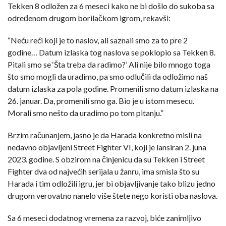
Tekken 8 odložen za 6 meseci kako ne bi došlo do sukoba sa
određenom drugom borilačkom igrom, rekavši:
“Neću reći koji je to naslov, ali saznali smo za to pre 2
godine… Datum izlaska tog naslova se poklopio sa Tekken 8.
Pitali smo se ‘Šta treba da radimo?’ Ali nije bilo mnogo toga
što smo mogli da uradimo, pa smo odlučili da odložimo naš
datum izlaska za pola godine. Promenili smo datum izlaska na
26. januar. Da, promenili smo ga. Bio je u istom mesecu.
Morali smo nešto da uradimo po tom pitanju.”
Brzim računanjem, jasno je da Harada konkretno misli na
nedavno objavljeni Street Fighter VI, koji je lansiran 2. juna
2023. godine. S obzirom na činjenicu da su Tekken i Street
Fighter dva od najvećih serijala u žanru, ima smisla što su
Harada i tim odložili igru, jer bi objavljivanje tako blizu jedno
drugom verovatno nanelo više štete nego koristi oba naslova.
Sa 6 meseci dodatnog vremena za razvoj, biće zanimljivo