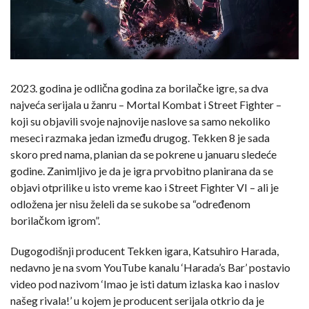
2023. godina je odlična godina za borilačke igre, sa dva
najveća serijala u žanru – Mortal Kombat i Street Fighter –
koji su objavili svoje najnovije naslove sa samo nekoliko
meseci razmaka jedan između drugog. Tekken 8 je sada
skoro pred nama, planian da se pokrene u januaru sledeće
godine. Zanimljivo je da je igra prvobitno planirana da se
objavi otprilike u isto vreme kao i Street Fighter VI – ali je
odložena jer nisu želeli da se sukobe sa “određenom
borilačkom igrom”.
Dugogodišnji producent Tekken igara, Katsuhiro Harada,
nedavno je na svom YouTube kanalu ‘Harada’s Bar’ postavio
video pod nazivom ‘Imao je isti datum izlaska kao i naslov
našeg rivala!’ u kojem je producent serijala otkrio da je