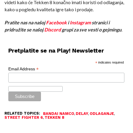
videti kako će Tekken 8 konačno imati koristi od odlaganja,
kako u pogledu kvaliteta igre tako i prodaje.
Pratite nas na našoj
Facebook
i
Instagram
stranici i
pridružite se našoj
Discord
grupi za sve vesti o gejmingu
.
Pretplatite se na Play! Newsletter
*
indicates required
*
Email Address
RELATED TOPICS:
,
,
,
BANDAI NAMCO
DELAY
ODLAGANJE
,
STREET FIGHTER 6
TEKKEN 8