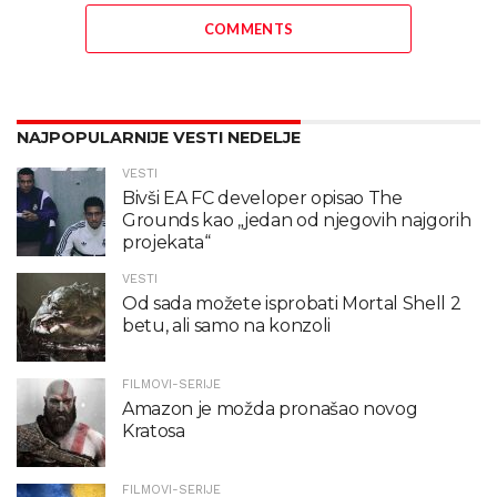
COMMENTS
NAJPOPULARNIJE VESTI NEDELJE
VESTI
Bivši EA FC developer opisao The
Grounds kao „jedan od njegovih najgorih
projekata“
VESTI
Od sada možete isprobati Mortal Shell 2
betu, ali samo na konzoli
FILMOVI-SERIJE
Amazon je možda pronašao novog
Kratosa
FILMOVI-SERIJE