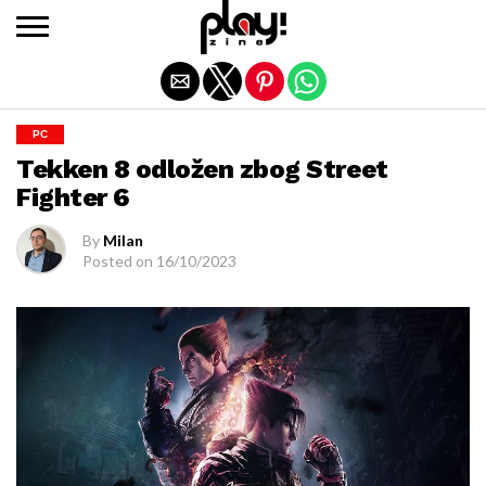
Exit mobile version
PC
Tekken 8 odložen zbog Street
Fighter 6
By
Milan
Posted on
16/10/2023