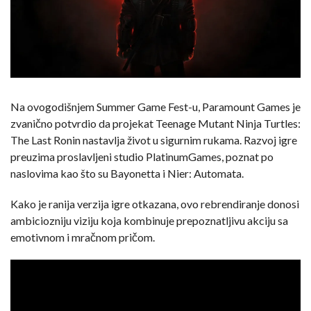
Na ovogodišnjem Summer Game Fest-u, Paramount Games je
zvanično potvrdio da projekat Teenage Mutant Ninja Turtles:
The Last Ronin nastavlja život u sigurnim rukama. Razvoj igre
preuzima proslavljeni studio PlatinumGames, poznat po
naslovima kao što su Bayonetta i Nier: Automata.
Kako je ranija verzija igre otkazana, ovo rebrendiranje donosi
ambiciozniju viziju koja kombinuje prepoznatljivu akciju sa
emotivnom i mračnom pričom.