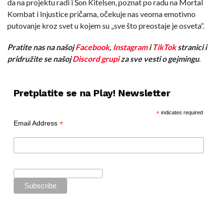
da na projektu radi i Šon Kitelsen, poznat po radu na Mortal
Kombat i Injustice pričama, očekuje nas veoma emotivno
putovanje kroz svet u kojem su „sve što preostaje je osveta“.
Pratite nas na našoj
Facebook
,
Instagram
i
TikTok
stranici i
pridružite se našoj
Discord grupi
za sve vesti o gejmingu
.
Pretplatite se na Play! Newsletter
*
indicates required
*
Email Address