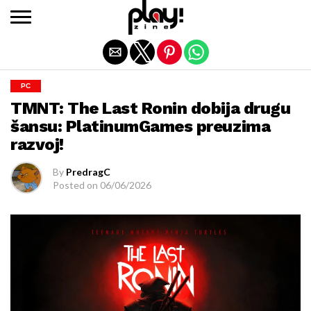
Exit mobile version
PC
TMNT: The Last Ronin dobija drugu
šansu: PlatinumGames preuzima
razvoj!
By
PredragC
Posted on
06/06/2026