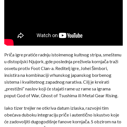
Priča igre pratiće radnju istoimenog kultnog stripa, smeštenu
u distopijski Njujork, gde poslednja preživela kornjača traži
osvetu protiv Foot Clan-a. Reditelj igre, Johei Šimbori,
insistira na kombinaciji vrhunskog japanskog borbenog
sistema i kvalitetnog zapadnog narativa. Cilj je kreirati
„prestižni“ naslov koji će stajati rame uz rame sa igrama
poput God of War, Ghost of Tsushima ili Metal Gear Rising.
Iako tizer trejler ne otkriva datum izlaska, razvojni tim
obećava duboku integraciju priče i autentično iskustvo koje
će zadovoljiti dugogodišnje fanove kornjača. S obzirom na to