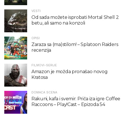
VESTI
Od sada možete isprobati Mortal Shell 2
betu, ali samo na konzoli
OPISI
Zaraza sa (ma)stilom! – Splatoon Raiders
recenzija
FILMOVI-SERIJE
Amazon je možda pronašao novog
Kratosa
DOMAĆA SCENA
Rakuni, kafa i svemir: Priča iza igre Coffee
Raccoons – Play!Cast – Epizoda 54