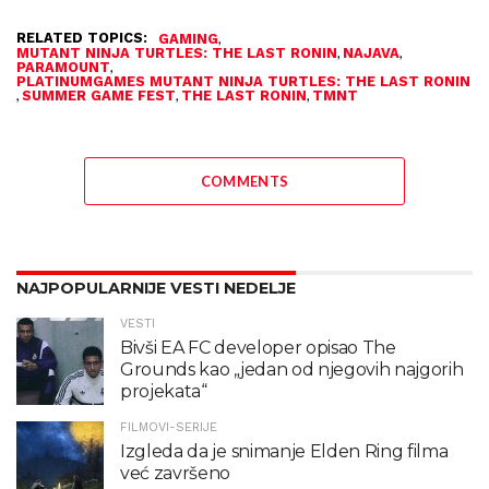
RELATED TOPICS:
,
GAMING
,
,
MUTANT NINJA TURTLES: THE LAST RONIN
NAJAVA
,
PARAMOUNT
PLATINUMGAMES MUTANT NINJA TURTLES: THE LAST RONIN
,
,
,
SUMMER GAME FEST
THE LAST RONIN
TMNT
COMMENTS
NAJPOPULARNIJE VESTI NEDELJE
VESTI
Bivši EA FC developer opisao The
Grounds kao „jedan od njegovih najgorih
projekata“
FILMOVI-SERIJE
Izgleda da je snimanje Elden Ring filma
već završeno