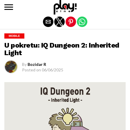
Exit mobile version
MOBILE
U pokretu: IQ Dungeon 2: Inherited
Light
By
Bozidar R
Posted on
06/06/2025