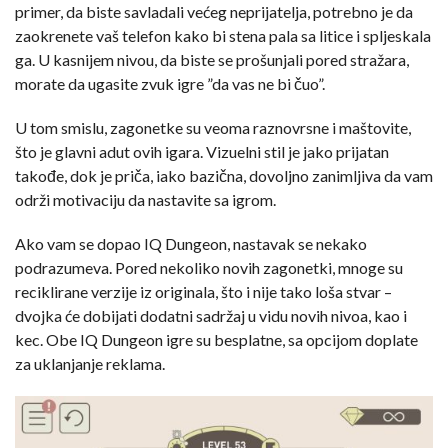
primer, da biste savladali većeg neprijatelja, potrebno je da
zaokrenete vaš telefon kako bi stena pala sa litice i spljeskala
ga. U kasnijem nivou, da biste se prošunjali pored stražara,
morate da ugasite zvuk igre ”da vas ne bi čuo”.
U tom smislu, zagonetke su veoma raznovrsne i maštovite,
što je glavni adut ovih igara. Vizuelni stil je jako prijatan
takođe, dok je priča, iako bazična, dovoljno zanimljiva da vam
održi motivaciju da nastavite sa igrom.
Ako vam se dopao IQ Dungeon, nastavak se nekako
podrazumeva. Pored nekoliko novih zagonetki, mnoge su
reciklirane verzije iz originala, što i nije tako loša stvar –
dvojka će dobijati dodatni sadržaj u vidu novih nivoa, kao i
kec. Obe IQ Dungeon igre su besplatne, sa opcijom doplate
za uklanjanje reklama.