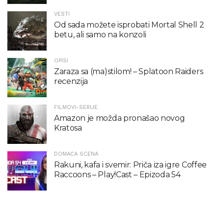
VESTI
Od sada možete isprobati Mortal Shell 2
betu, ali samo na konzoli
OPISI
Zaraza sa (ma)stilom! – Splatoon Raiders
recenzija
FILMOVI-SERIJE
Amazon je možda pronašao novog
Kratosa
DOMAĆA SCENA
Rakuni, kafa i svemir: Priča iza igre Coffee
Raccoons – Play!Cast – Epizoda 54