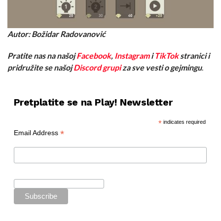
Autor: Božidar Radovanović
Pratite nas na našoj
Facebook
,
Instagram
i
TikTok
stranici i
pridružite se našoj
Discord grupi
za sve vesti o gejmingu
.
Pretplatite se na Play! Newsletter
*
indicates required
*
Email Address