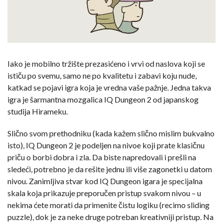
Iako je mobilno tržište prezasićeno i vrvi od naslova koji se
ističu po svemu, samo ne po kvalitetu i zabavi koju nude,
katkad se pojavi igra koja je vredna vaše pažnje. Jedna takva
igra je šarmantna mozgalica IQ Dungeon 2 od japanskog
studija Hirameku.
Slično svom prethodniku (kada kažem slično mislim bukvalno
isto), IQ Dungeon 2 je podeljen na nivoe koji prate klasičnu
priču o borbi dobra i zla. Da biste napredovali i prešli na
sledeći, potrebno je da rešite jednu ili više zagonetki u datom
nivou. Zanimljiva stvar kod IQ Dungeon igara je specijalna
skala koja prikazuje preporučen pristup svakom nivou – u
nekima ćete morati da primenite čistu logiku (recimo sliding
puzzle), dok je za neke druge potreban kreativniji pristup. Na