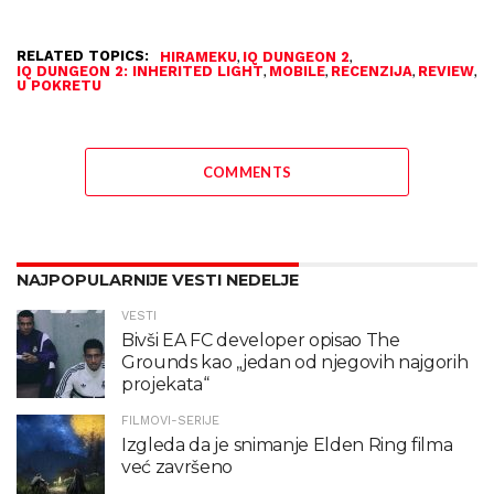
RELATED TOPICS:
,
,
HIRAMEKU
IQ DUNGEON 2
,
,
,
,
IQ DUNGEON 2: INHERITED LIGHT
MOBILE
RECENZIJA
REVIEW
U POKRETU
COMMENTS
NAJPOPULARNIJE VESTI NEDELJE
VESTI
Bivši EA FC developer opisao The
Grounds kao „jedan od njegovih najgorih
projekata“
FILMOVI-SERIJE
Izgleda da je snimanje Elden Ring filma
već završeno