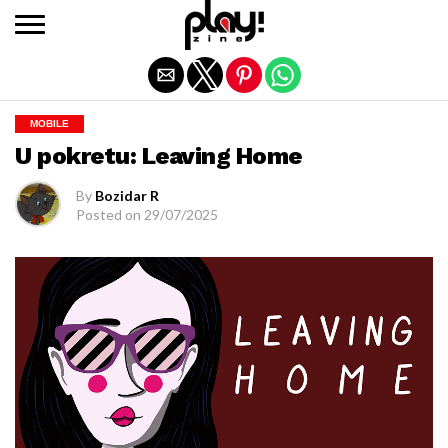
Exit mobile version
MOBILE
U pokretu: Leaving Home
By
Bozidar R
Posted on
29/07/2025