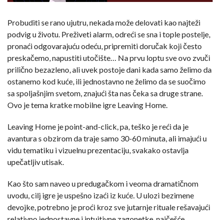
Probuditi se rano ujutru, nekada može delovati kao najteži
podvig u životu. Preživeti alarm, odreći se sna i tople postelje,
pronaći odgovarajuću odeću, pripremiti doručak koji često
preskačemo, napustiti utočište… Na prvu loptu sve ovo zvuči
prilično bezazleno, ali uvek postoje dani kada samo želimo da
ostanemo kod kuće, ili jednostavno ne želimo da se suočimo
sa spoljašnjim svetom, znajući šta nas čeka sa druge strane.
Ovo je tema kratke mobilne igre Leaving Home.
Leaving Home je point-and-click, pa, teško je reći da je
avantura s obzirom da traje samo 30-60 minuta, ali imajući u
vidu tematiku i vizuelnu prezentaciju, svakako ostavlja
upečatljiv utisak.
Kao što sam naveo u predugačkom i veoma dramatičnom
uvodu, cilj igre je uspešno izaći iz kuće. U ulozi bezimene
devojke, potrebno je proći kroz sve jutarnje rituale rešavajući
relativno jednostavne i intuitivne zagonetke, najčešće