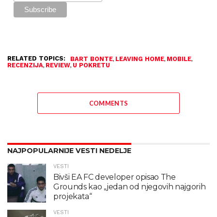
RELATED TOPICS:
,
,
,
BART BONTE
LEAVING HOME
MOBILE
,
,
RECENZIJA
REVIEW
U POKRETU
COMMENTS
NAJPOPULARNIJE VESTI NEDELJE
VESTI
Bivši EA FC developer opisao The
Grounds kao „jedan od njegovih najgorih
projekata“
VESTI