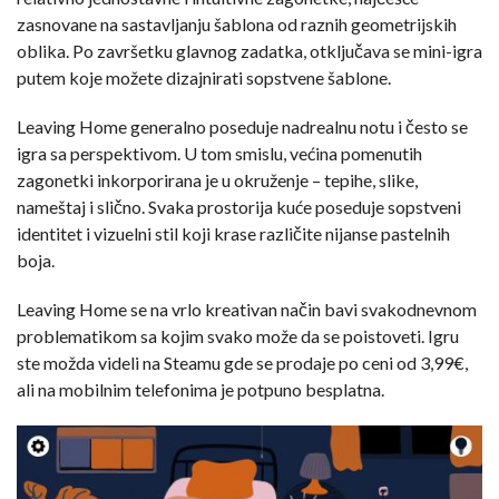
zasnovane na sastavljanju šablona od raznih geometrijskih
oblika. Po završetku glavnog zadatka, otključava se mini-igra
putem koje možete dizajnirati sopstvene šablone.
Leaving Home generalno poseduje nadrealnu notu i često se
igra sa perspektivom. U tom smislu, većina pomenutih
zagonetki inkorporirana je u okruženje – tepihe, slike,
nameštaj i slično. Svaka prostorija kuće poseduje sopstveni
identitet i vizuelni stil koji krase različite nijanse pastelnih
boja.
Leaving Home se na vrlo kreativan način bavi svakodnevnom
problematikom sa kojim svako može da se poistoveti. Igru
ste možda videli na Steamu gde se prodaje po ceni od 3,99€,
ali na mobilnim telefonima je potpuno besplatna.