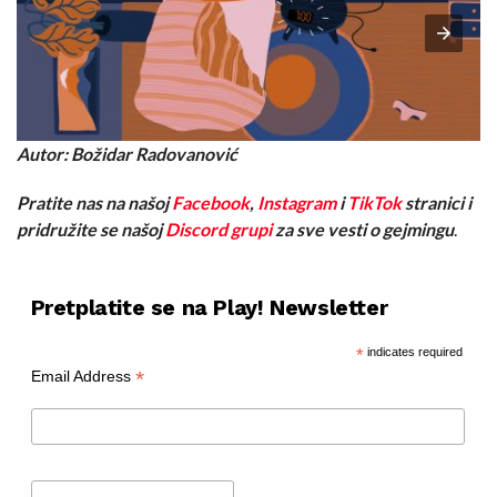
Autor: Božidar Radovanović
Pratite nas na našoj
Facebook
,
Instagram
i
TikTok
stranici i
pridružite se našoj
Discord grupi
za sve vesti o gejmingu
.
Pretplatite se na Play! Newsletter
*
indicates required
*
Email Address