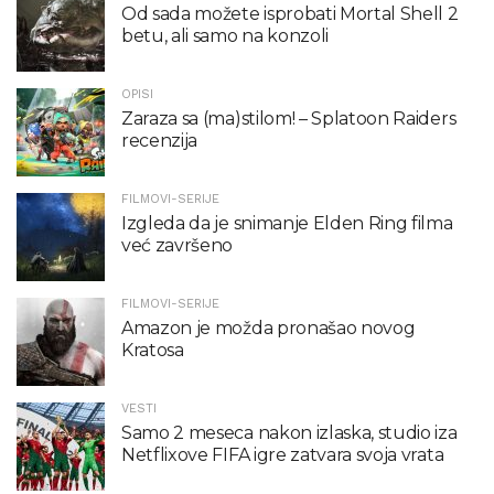
Od sada možete isprobati Mortal Shell 2
betu, ali samo na konzoli
OPISI
Zaraza sa (ma)stilom! – Splatoon Raiders
recenzija
FILMOVI-SERIJE
Izgleda da je snimanje Elden Ring filma
već završeno
FILMOVI-SERIJE
Amazon je možda pronašao novog
Kratosa
VESTI
Samo 2 meseca nakon izlaska, studio iza
Netflixove FIFA igre zatvara svoja vrata