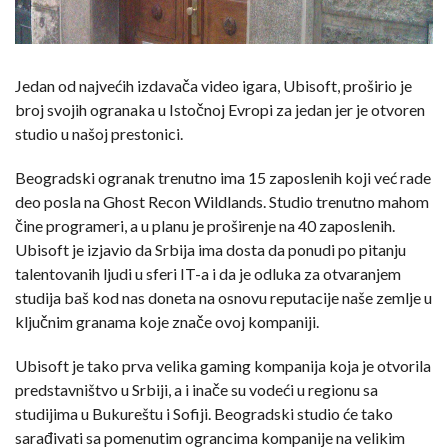
Jedan od najvećih izdavača video igara, Ubisoft, proširio je
broj svojih ogranaka u Istočnoj Evropi za jedan jer je otvoren
studio u našoj prestonici.
Beogradski ogranak trenutno ima 15 zaposlenih koji već rade
deo posla na Ghost Recon Wildlands. Studio trenutno mahom
čine programeri, a u planu je proširenje na 40 zaposlenih.
Ubisoft je izjavio da Srbija ima dosta da ponudi po pitanju
talentovanih ljudi u sferi IT-a i da je odluka za otvaranjem
studija baš kod nas doneta na osnovu reputacije naše zemlje u
ključnim granama koje znače ovoj kompaniji.
Ubisoft je tako prva velika gaming kompanija koja je otvorila
predstavništvo u Srbiji, a i inače su vodeći u regionu sa
studijima u Bukureštu i Sofiji. Beogradski studio će tako
sarađivati sa pomenutim ograncima kompanije na velikim