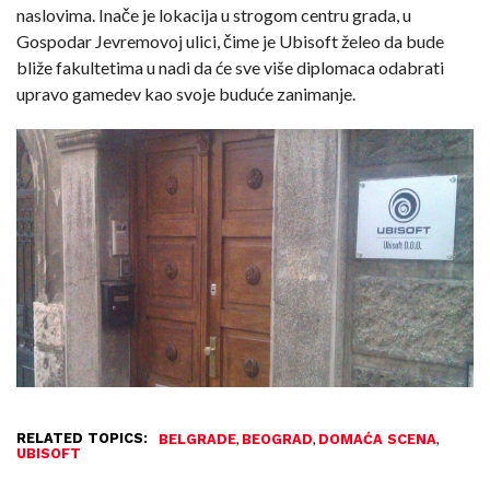
naslovima. Inače je lokacija u strogom centru grada, u
Gospodar Jevremovoj ulici, čime je Ubisoft želeo da bude
bliže fakultetima u nadi da će sve više diplomaca odabrati
upravo gamedev kao svoje buduće zanimanje.
RELATED TOPICS:
,
,
,
BELGRADE
BEOGRAD
DOMAĆA SCENA
UBISOFT