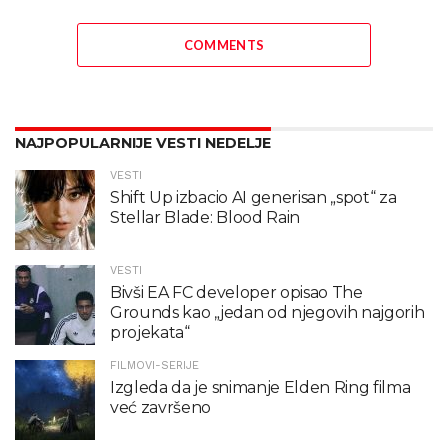
COMMENTS
NAJPOPULARNIJE VESTI NEDELJE
VESTI
Shift Up izbacio AI generisan „spot“ za
Stellar Blade: Blood Rain
VESTI
Bivši EA FC developer opisao The
Grounds kao „jedan od njegovih najgorih
projekata“
FILMOVI-SERIJE
Izgleda da je snimanje Elden Ring filma
već završeno