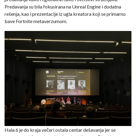
Predavanja su bila fokusirana na Unreal Engine i dodatna
rešenja, kao i prezentacije iz ugla kreatora koji se primarno
bave Fortnite metaverzumom.
Hala 6 je do kraja večeri ostala centar dešavanja jer se