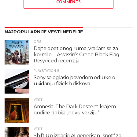
COMMENTS
NAJPOPULARNIJE VESTI NEDELJE
OPISI
Dajte opet onog ruma, vraćam se za
kormilo! – Assassin’s Creed Black Flag
Resynced recenzija
PLAYSTATION 5
Sony se oglasio povodom odluke o
ukidanju fizičkih diskova
VESTI
Amnesia: The Dark Descent krajem
godine dobija „novu verziju“
VESTI
Shift Up izbacio AI generisan „spot“ za