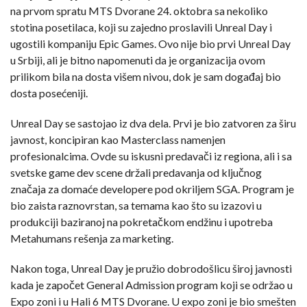
na prvom spratu MTS Dvorane 24. oktobra sa nekoliko
stotina posetilaca, koji su zajedno proslavili Unreal Day i
ugostili kompaniju Epic Games. Ovo nije bio prvi Unreal Day
u Srbiji, ali je bitno napomenuti da je organizacija ovom
prilikom bila na dosta višem nivou, dok je sam događaj bio
dosta posećeniji.
Unreal Day se sastojao iz dva dela. Prvi je bio zatvoren za širu
javnost, koncipiran kao Masterclass namenjen
profesionalcima. Ovde su iskusni predavači iz regiona, ali i sa
svetske game dev scene držali predavanja od ključnog
značaja za domaće developere pod okriljem SGA. Program je
bio zaista raznovrstan, sa temama kao što su izazovi u
produkciji baziranoj na pokretačkom endžinu i upotreba
Metahumans rešenja za marketing.
Nakon toga, Unreal Day je pružio dobrodošlicu široj javnosti
kada je započet General Admission program koji se održao u
Expo zoni i u Hali 6 MTS Dvorane. U expo zoni je bio smešten