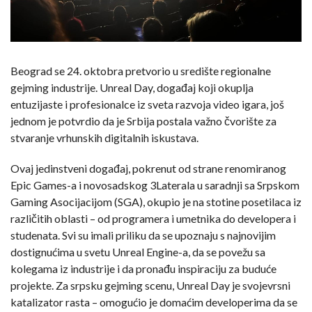
Beograd se 24. oktobra pretvorio u središte regionalne
gejming industrije. Unreal Day, događaj koji okuplja
entuzijaste i profesionalce iz sveta razvoja video igara, još
jednom je potvrdio da je Srbija postala važno čvorište za
stvaranje vrhunskih digitalnih iskustava.
Ovaj jedinstveni događaj, pokrenut od strane renomiranog
Epic Games-a i novosadskog 3Laterala u saradnji sa Srpskom
Gaming Asocijacijom (SGA), okupio je na stotine posetilaca iz
različitih oblasti – od programera i umetnika do developera i
studenata. Svi su imali priliku da se upoznaju s najnovijim
dostignućima u svetu Unreal Engine-a, da se povežu sa
kolegama iz industrije i da pronađu inspiraciju za buduće
projekte. Za srpsku gejming scenu, Unreal Day je svojevrsni
katalizator rasta – omogućio je domaćim developerima da se