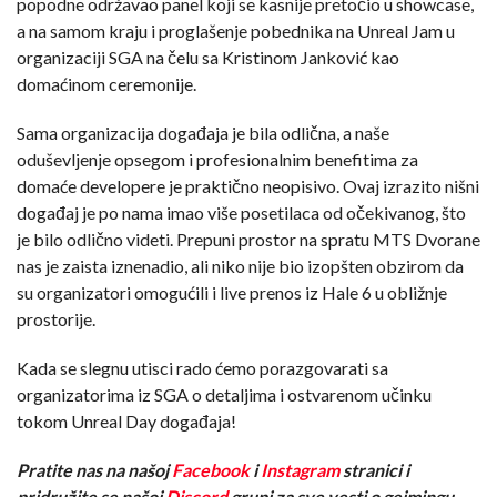
popodne održavao panel koji se kasnije pretočio u showcase,
a na samom kraju i proglašenje pobednika na Unreal Jam u
organizaciji SGA na čelu sa Kristinom Janković kao
domaćinom ceremonije.
Sama organizacija događaja je bila odlična, a naše
oduševljenje opsegom i profesionalnim benefitima za
domaće developere je praktično neopisivo. Ovaj izrazito nišni
događaj je po nama imao više posetilaca od očekivanog, što
je bilo odlično videti. Prepuni prostor na spratu MTS Dvorane
nas je zaista iznenadio, ali niko nije bio izopšten obzirom da
su organizatori omogućili i live prenos iz Hale 6 u obližnje
prostorije.
Kada se slegnu utisci rado ćemo porazgovarati sa
organizatorima iz SGA o detaljima i ostvarenom učinku
tokom Unreal Day događaja!
Pratite nas na našoj
Facebook
i
Instagram
stranici i
pridružite se našoj
Discord
grupi za sve vesti o gejmingu
.