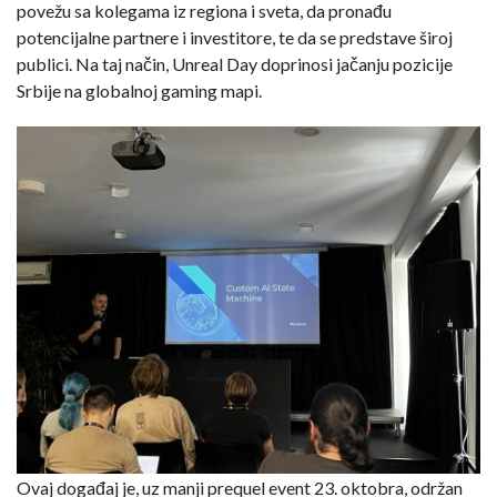
povežu sa kolegama iz regiona i sveta, da pronađu
potencijalne partnere i investitore, te da se predstave široj
publici. Na taj način, Unreal Day doprinosi jačanju pozicije
Srbije na globalnoj gaming mapi.
Ovaj događaj je, uz manji prequel event 23. oktobra, održan