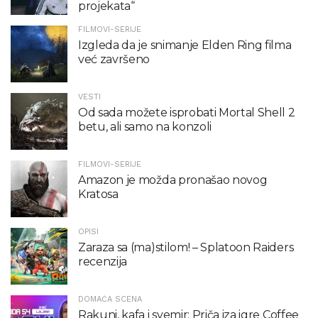
projekata“
FILMOVI-SERIJE
Izgleda da je snimanje Elden Ring filma
već završeno
VESTI
Od sada možete isprobati Mortal Shell 2
betu, ali samo na konzoli
FILMOVI-SERIJE
Amazon je možda pronašao novog
Kratosa
OPISI
Zaraza sa (ma)stilom! – Splatoon Raiders
recenzija
DOMAĆA SCENA
Rakuni, kafa i svemir: Priča iza igre Coffee