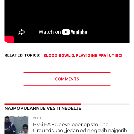
RELATED TOPICS:
,
BLOOD BOWL 2
PLAY! ZINE PRVI UTISCI
COMMENTS
NAJPOPULARNIJE VESTI NEDELJE
VESTI
Bivši EA FC developer opisao The
Grounds kao „jedan od njegovih najgorih