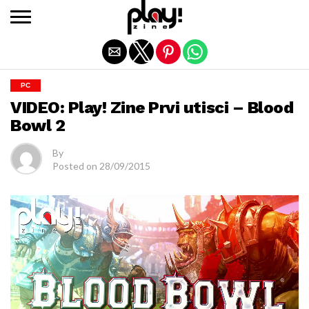
Exit mobile version
PC
VIDEO: Play! Zine Prvi utisci – Blood
Bowl 2
By
Posted on
28/09/2015