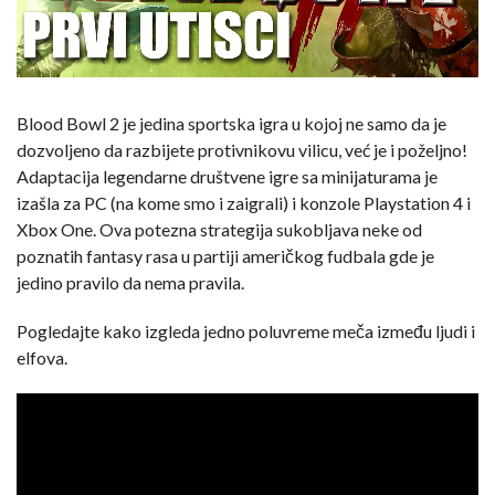
Blood Bowl 2 je jedina sportska igra u kojoj ne samo da je
dozvoljeno da razbijete protivnikovu vilicu, već je i poželjno!
Adaptacija legendarne društvene igre sa minijaturama je
izašla za PC (na kome smo i zaigrali) i konzole Playstation 4 i
Xbox One. Ova potezna strategija sukobljava neke od
poznatih fantasy rasa u partiji američkog fudbala gde je
jedino pravilo da nema pravila.
Pogledajte kako izgleda jedno poluvreme meča između ljudi i
elfova.