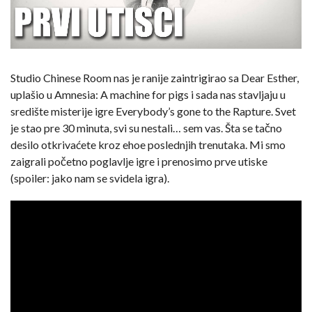
Studio Chinese Room nas je ranije zaintrigirao sa Dear Esther,
uplašio u Amnesia: A machine for pigs i sada nas stavljaju u
središte misterije igre Everybody’s gone to the Rapture. Svet
je stao pre 30 minuta, svi su nestali… sem vas. Šta se tačno
desilo otkrivaćete kroz ehoe poslednjih trenutaka. Mi smo
zaigrali početno poglavlje igre i prenosimo prve utiske
(spoiler: jako nam se svidela igra).