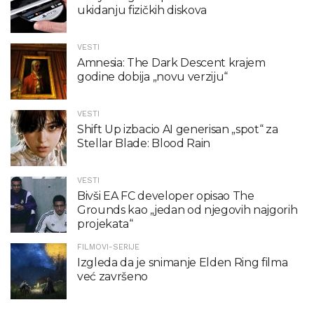
ukidanju fizičkih diskova
VESTI
Amnesia: The Dark Descent krajem
godine dobija „novu verziju“
VESTI
Shift Up izbacio AI generisan „spot“ za
Stellar Blade: Blood Rain
VESTI
Bivši EA FC developer opisao The
Grounds kao „jedan od njegovih najgorih
projekata“
FILMOVI-SERIJE
Izgleda da je snimanje Elden Ring filma
već završeno