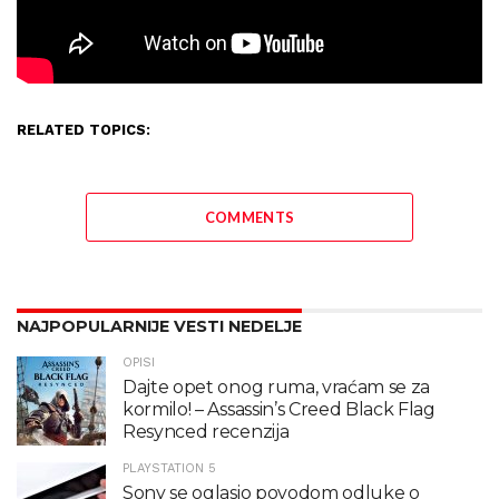
RELATED TOPICS:
COMMENTS
NAJPOPULARNIJE VESTI NEDELJE
OPISI
Dajte opet onog ruma, vraćam se za
kormilo! – Assassin’s Creed Black Flag
Resynced recenzija
PLAYSTATION 5
Sony se oglasio povodom odluke o