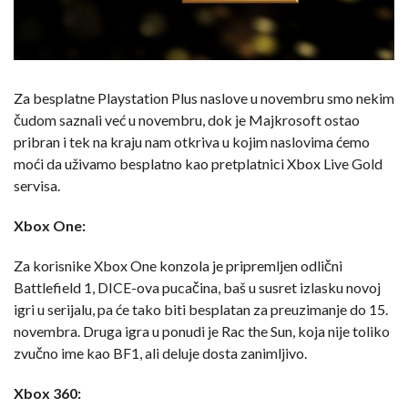
Za besplatne Playstation Plus naslove u novembru smo nekim
čudom saznali već u novembru, dok je Majkrosoft ostao
pribran i tek na kraju nam otkriva u kojim naslovima ćemo
moći da uživamo besplatno kao pretplatnici Xbox Live Gold
servisa.
Xbox One:
Za korisnike Xbox One konzola je pripremljen odlični
Battlefield 1, DICE-ova pucačina, baš u susret izlasku novoj
igri u serijalu, pa će tako biti besplatan za preuzimanje do 15.
novembra. Druga igra u ponudi je Rac the Sun, koja nije toliko
zvučno ime kao BF1, ali deluje dosta zanimljivo.
Xbox 360: