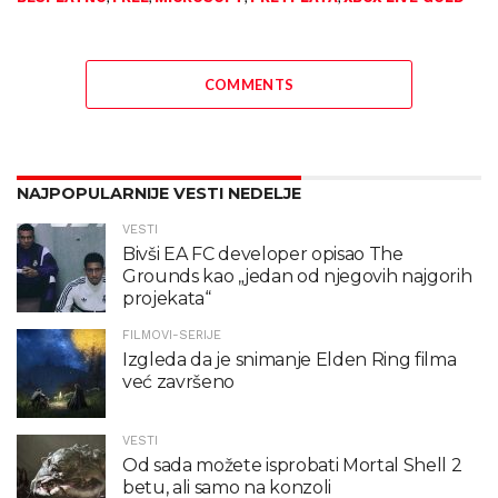
COMMENTS
NAJPOPULARNIJE VESTI NEDELJE
VESTI
Bivši EA FC developer opisao The
Grounds kao „jedan od njegovih najgorih
projekata“
FILMOVI-SERIJE
Izgleda da je snimanje Elden Ring filma
već završeno
VESTI
Od sada možete isprobati Mortal Shell 2
betu, ali samo na konzoli