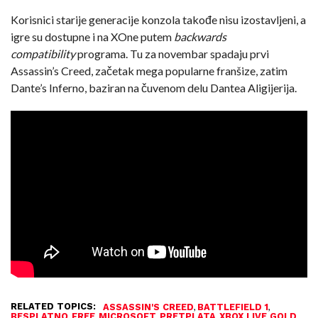
Korisnici starije generacije konzola takođe nisu izostavljeni, a
igre su dostupne i na XOne putem
backwards
compatibility
programa. Tu za novembar spadaju prvi
Assassin’s Creed, začetak mega popularne franšize, zatim
Dante’s Inferno, baziran na čuvenom delu Dantea Aligijerija.
RELATED TOPICS:
,
,
ASSASSIN'S CREED
BATTLEFIELD 1
,
,
,
,
BESPLATNO
FREE
MICROSOFT
PRETPLATA
XBOX LIVE GOLD