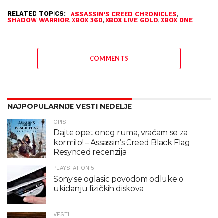
RELATED TOPICS:
,
ASSASSIN'S CREED CHRONICLES
,
,
,
SHADOW WARRIOR
XBOX 360
XBOX LIVE GOLD
XBOX ONE
COMMENTS
NAJPOPULARNIJE VESTI NEDELJE
OPISI
Dajte opet onog ruma, vraćam se za
kormilo! – Assassin’s Creed Black Flag
Resynced recenzija
PLAYSTATION 5
Sony se oglasio povodom odluke o
ukidanju fizičkih diskova
VESTI