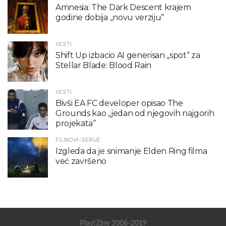
Amnesia: The Dark Descent krajem
godine dobija „novu verziju“
VESTI
Shift Up izbacio AI generisan „spot“ za
Stellar Blade: Blood Rain
VESTI
Bivši EA FC developer opisao The
Grounds kao „jedan od njegovih najgorih
projekata“
FILMOVI-SERIJE
Izgleda da je snimanje Elden Ring filma
već završeno
Play!Zine 2006-2019