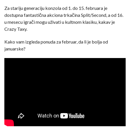
Za stariju generaciju konzola od 1. do 15. februara je
dostupna fantastična akciona trkačina Split/Second, a od 16.
u mesecu igrači mogu uživati u kultnom klasiku, kakav je
Crazy Taxy.
Kako vam izgleda ponuda za februar, da li je bolja od
januarske?