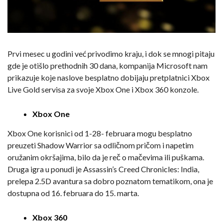
Prvi mesec u godini već privodimo kraju, i dok se mnogi pitaju
gde je otišlo prethodnih 30 dana, kompanija Microsoft nam
prikazuje koje naslove besplatno dobijaju pretplatnici Xbox
Live Gold servisa za svoje Xbox One i Xbox 360 konzole.
Xbox One
Xbox One korisnici od 1-28- februara mogu besplatno
preuzeti Shadow Warrior sa odličnom pričom i napetim
oružanim okršajima, bilo da je reč o mačevima ili puškama.
Druga igra u ponudi je Assassin’s Creed Chronicles: India,
prelepa 2.5D avantura sa dobro poznatom tematikom, ona je
dostupna od 16. februara do 15. marta.
Xbox 360