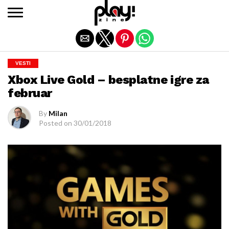
Exit mobile version
VESTI
Xbox Live Gold – besplatne igre za
februar
By
Milan
Posted on
30/01/2018