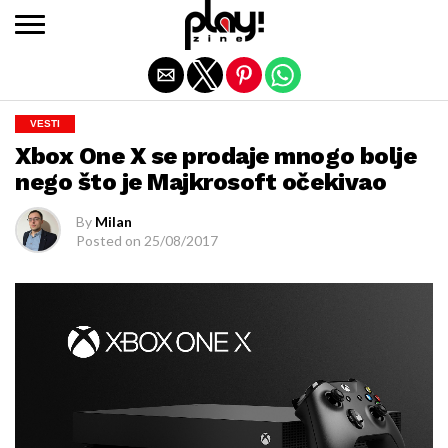
Exit mobile version
VESTI
Xbox One X se prodaje mnogo bolje
nego što je Majkrosoft očekivao
By
Milan
Posted on
25/08/2017