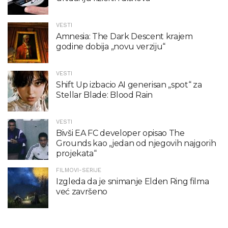
VESTI
Amnesia: The Dark Descent krajem
godine dobija „novu verziju“
VESTI
Shift Up izbacio AI generisan „spot“ za
Stellar Blade: Blood Rain
VESTI
Bivši EA FC developer opisao The
Grounds kao „jedan od njegovih najgorih
projekata“
FILMOVI-SERIJE
Izgleda da je snimanje Elden Ring filma
već završeno