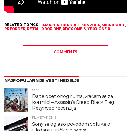
RELATED TOPICS:
,
,
,
,
AMAZON
CONSOLE
KONZOLA
MICROSOFT
,
,
,
,
PREORDER
RETAIL
XBOX ONE
XBOX ONE S
XBOX ONE X
COMMENTS
NAJPOPULARNIJE VESTI NEDELJE
OPISI
Dajte opet onog ruma, vraćam se za
kormilo! – Assassin’s Creed Black Flag
Resynced recenzija
PLAYSTATION 5
Sony se oglasio povodom odluke o
ukidanju fizičkih diskova