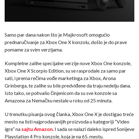
Samo par dana nakon što je Majkrosoft omogućio
prednaručivanje za Xbox One X konzolu, došlo je do prave
pomame za svim verzijama.
Kompletne zalihe specijalne verzije nove Xbox One konzole,
Xbox One X Scorpio Edition, su se rasprodale za samo par
sati, i prema rečima vođe marketinga za Xbox, Arona
Grinberga, te zalihe su bile predviđene da traju nedelju dana.
Isto tako, se pohvalio činjenicom da su sve konzole sa
Amazona za Nemačku nestale u roku od 25 minuta.
U trenutku pisanja ovog članka, Xbox One X je dostigao treće
mesto na listi najprodavanijih proizvoda u kategoriji “Video
igre” na
sajtu Amazon
. I sada se nalazi daleko ispred Sonijeve
Playstation 4 Pro konzole, koja je na 65. mestu.