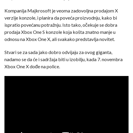
Kompanija Majkrosoft je veoma zadovoljna prodajom X
verzije konzole, i planira da poveća proizvodnju, kako bi
ispratio povećanu potražnju. Isto tako, očekuje se dobra
prodaja Xbox One S konzole koja košta znatno manje u
odnosu na Xbox One X, ali svakako predstavlja novitet.
Stvari se za sada jako dobro odvijaju za ovog giganta,
nadamo se da će i sadržaja biti u izobilju, kada 7. novembra
Xbox One X dođe na police.