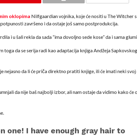
šnim oklopima
Nilfgaardian vojnika, koje će nositi u The Witcher se
 u potpunosti završeno i da ostaje još samo postprodukcija.
rdila i u šali rekla da sada “ima dovoljno sede kose” da i sama glum
im toga da se serija radi kao adaptacija knjiga Andžeja Sapkovskog
e nejasno da li će priča direktno pratiti knjige, ili će imati neki svoj
njali da nije baš najbolji izbor, ali nam ostaje da vidimo kako će 
ne.
n one! I have enough gray hair to