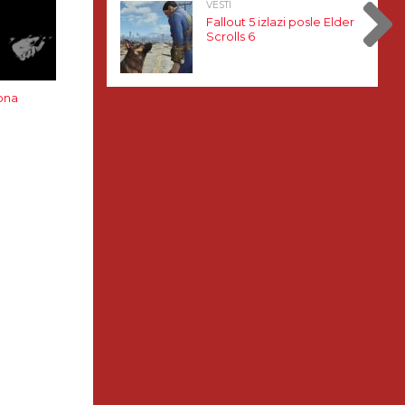
VESTI
Fallout 5 izlazi posle Elder
Scrolls 6
sona