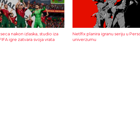
eca nakon izlaska, studio iza
Netlfix planira igranu seriju u Per
FIFA igre zatvara svoja vrata
univerzumu