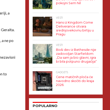
pokojni Sem Nil
riji, a
VESTI
Hans iz Kingdom Come
Deliverance otvara
i Geralta.
srednjovekovnu birtiju u
Pragu
, a ne po
VESTI
Bivši dev iz Bethesde nije
zadovoljan Starfieldom:
 nezavisni
„Da sam ja bio glavni, igra
bi bila potpuno drugačija“
GADGETS
on to
Cene matičnih ploča će
navodno skočiti do kraja
2026.
POPULARNO