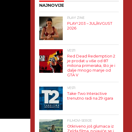
NAJNOVIJE
PLAY! ZINE
PLAY! 203 – JUL/AVGUST
2026
VESTI
Red Dead Redemption 2
je prodat u više od 87
miliona primeraka, što je i
dalje mnogo manje od
GTA V
VESTI
Take-Two Interactive
trenutno radi na 29 igara
FILMOVI-SERIJE
Otkriveno još glumaca iz
Zelda filma, pojaviće se i