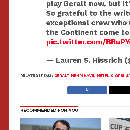
play Geralt now, but it
So grateful to the writ
exceptional crew who 
the Continent come to
pic.twitter.com/BBuP
— Lauren S. Hissrich 
RELATED ITEMS:
GERALT
,
HENRI KAVIL
,
NETFLIX
,
OPIS
,
S
RECOMMENDED FOR YOU