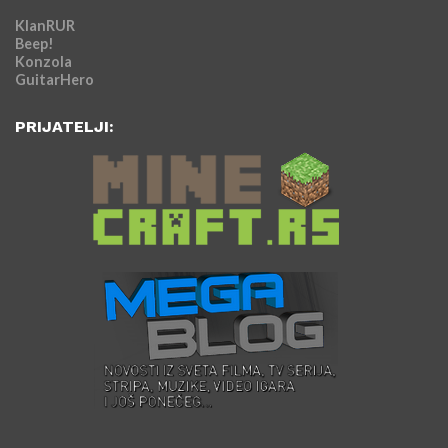
KlanRUR
Beep!
Konzola
GuitarHero
PRIJATELJI: