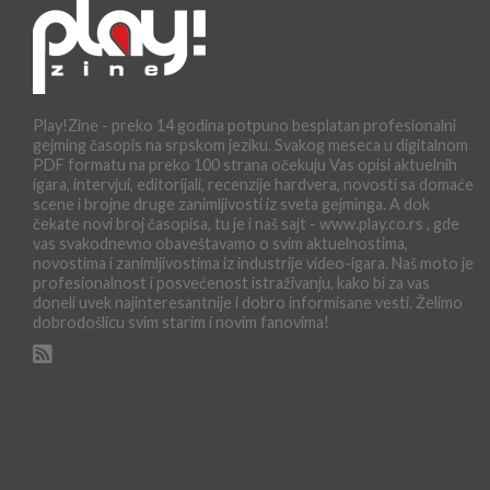
Play!Zine - preko 14 godina potpuno besplatan profesionalni
gejming časopis na srpskom jeziku. Svakog meseca u digitalnom
PDF formatu na preko 100 strana očekuju Vas opisi aktuelnih
igara, intervjui, editorijali, recenzije hardvera, novosti sa domaće
scene i brojne druge zanimljivosti iz sveta gejminga. A dok
čekate novi broj časopisa, tu je i naš sajt - www.play.co.rs , gde
vas svakodnevno obaveštavamo o svim aktuelnostima,
novostima i zanimljivostima iz industrije video-igara. Naš moto je
profesionalnost i posvećenost istraživanju, kako bi za vas
doneli uvek najinteresantnije i dobro informisane vesti. Želimo
dobrodošlicu svim starim i novim fanovima!