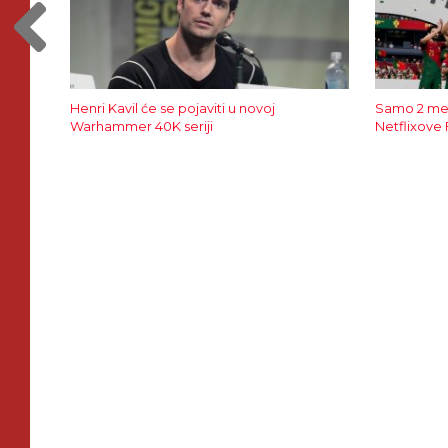
Henri Kavil će se pojaviti u novoj
Samo 2 mes
Warhammer 40K seriji
Netflixove 