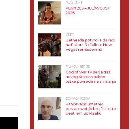
PLAY! ZINE
PLAY! 203 – JUL/AVGUST
2026
VESTI
Bethesda potvrdila da radi
na Fallout 3 i Fallout New
Vegas remasterima
FILMOVI-SERIJE
God of War TV serija traži
novog Kratosa nakon
teške povrede na snimanju
DOMAĆA SCENA
Pančevački umetnik
postao svetski broj 1 u retro
beat ’em up klasiku