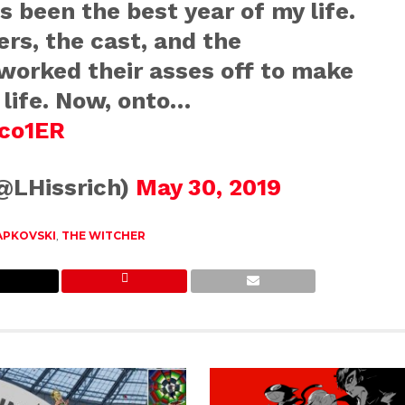
’s been the best year of my life.
ers, the cast, and the
worked their asses off to make
 life. Now, onto…
Yco1ER
(@LHissrich)
May 30, 2019
APKOVSKI
,
THE WITCHER