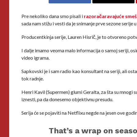
Pre nekoliko dana smo pisali i
razoračaravajuće sme
sada nam stižu i vesti da je snimanje prve sezone serije
Producentkinja serije, Lauren Hisrič, je to otvoreno potv
I dalje imamo veoma malo informacija o samoj seriji, os
video igrama.
Sapkovski je i sam radio kao konsultant na seriji, ali ostaj
tok radnje.
Henri Kavil (Supermen) glumi Geralta, za šta su mnogi sum
iznesti, pa da donesemo objektivnu presudu.
Serija će se pojaviti na Netflixu negde na jesen ove godi
That’s a wrap on seaso