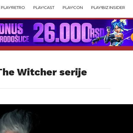
PLAY!RETRO
PLAY!CAST
PLAY!CON
PLAY!BIZ INSIDER
The Witcher serije