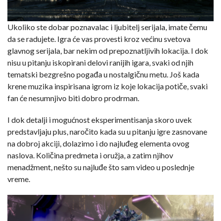
Ukoliko ste dobar poznavalac i ljubitelj serijala, imate čemu
da se radujete. Igra će vas provesti kroz većinu svetova
glavnog serijala, bar nekim od prepoznatljivih lokacija. I dok
nisu u pitanju iskopirani delovi ranijih igara, svaki od njih
tematski bezgrešno pogađa u nostalgičnu metu. Još kada
krene muzika inspirisana igrom iz koje lokacija potiče, svaki
fan će nesumnjivo biti dobro prodrman.
I dok detalji i mogućnost eksperimentisanja skoro uvek
predstavljaju plus, naročito kada su u pitanju igre zasnovane
na dobroj akciji, dolazimo i do najluđeg elementa ovog
naslova. Količina predmeta i oružja, a zatim njihov
menadžment, nešto su najluđe što sam video u poslednje
vreme.