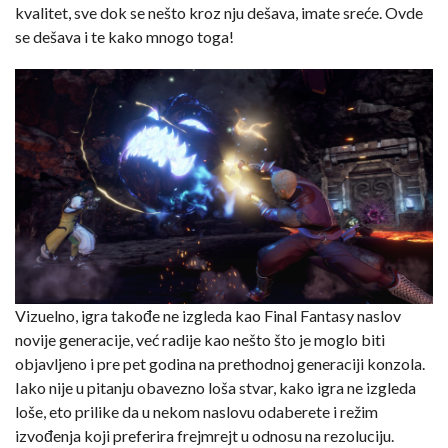
kvalitet, sve dok se nešto kroz nju dešava, imate sreće. Ovde
se dešava i te kako mnogo toga!
Vizuelno, igra takođe ne izgleda kao Final Fantasy naslov
novije generacije, već radije kao nešto što je moglo biti
objavljeno i pre pet godina na prethodnoj generaciji konzola.
Iako nije u pitanju obavezno loša stvar, kako igra ne izgleda
loše, eto prilike da u nekom naslovu odaberete i režim
izvođenja koji preferira frejmrejt u odnosu na rezoluciju.