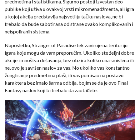
predmetima i statistikama. Sigurno postoji izvestan deo
publike koji uživa u ovakvoj vrsti mikromenadžmenta, ali igra
u kojoj akcija predstavlja najsvetliju tačku naslova, ne bi
trebalo da bude sabotirana od strane ovako komplikovanih i
neispoliranih sistema.
Naposletku, Stranger of Paradise tek zaviruje na teritoriju
igara koje mogu da vam preporučim. Ukoliko ste željni dobre
akcije i mnoštva dešavanja, bez obzira koliko ona smislena ili
ne, ovo je savršen naslov za vas. No ukoliko vas konstantno
žongliranje predmetima plaši, ili vas pomisao na postavu
karaktera bez imalo šarma odbija, bojim se da je ovo Final
Fantasy naslov koji bi trebalo da zaobiđete.