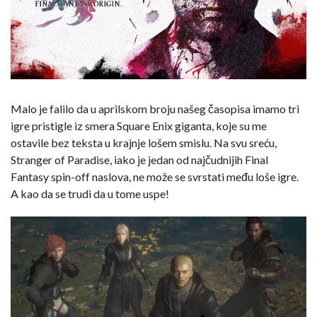
Malo je falilo da u aprilskom broju našeg časopisa imamo tri
igre pristigle iz smera Square Enix giganta, koje su me
ostavile bez teksta u krajnje lošem smislu. Na svu sreću,
Stranger of Paradise, iako je jedan od najčudnijih Final
Fantasy spin-off naslova, ne može se svrstati među loše igre.
A kao da se trudi da u tome uspe!