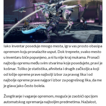
Iako inventar poseduje mnogo mesta, igra vas prosto obasipa
opremom koju pronalazite usput. Dok trepnete, svako mesto
u inventaru biće popunjeno, a ni tu nije kraj mukama. Pronaći
najbolju opremu među svim stvarima koje posedujete, pravi je
košmar. Toliko je statistika, afiniteta i drugih začkoljica koji
od lošije opreme prave najbolji izbor za pravog lika i od
najbolje opreme prave najgori izbor za pogrešnog lika, da me
je glava jako često bolela.
Žongliranje i vaganje opremom, moguće je zaobići opcijom
automatskog opremanja najboljim predmetima. Nažalost,