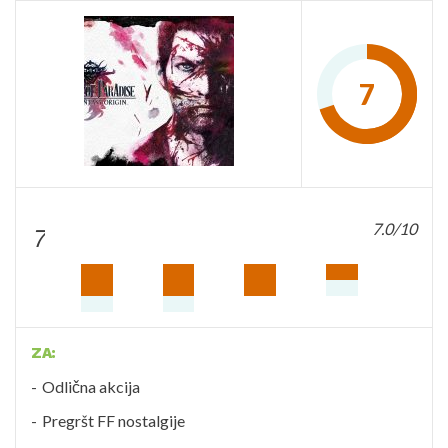
7
7.0/10
7
ZA:
Odlična akcija
Pregršt FF nostalgije