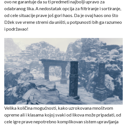
ovo ne garantuje da su ti predmeti najbolji upravo za
odabranog lika. A nedostatak opcija za filtriranje i sortiranje,
od cele situacije prave još gori haos. Da je ovaj haos ono što
Džek sve vreme stremi da uništi, u potpunosti bih ga razumeo
i podržavao!
Velika količina mogućnosti, kako uzrokovana mnoštvom
opreme ali i klasama kojoj svaki od likova može pripadati, od
cele igre prave nepotrebno komplikovan sistem upravljanja