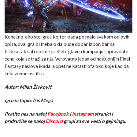
Konačno, ako ste igrač koji pripada po malo svakom od ovih
opisa, ova igra bi trebalo da bude dobar izbor, bar na
tridesetak sati dok ne pređete glavnu kampanju i opravdate
cenu koja se traži za nju. Verovatno jedan od najčudnijih Final
Fantasy naslova ikada, a opet ne katastrofa oko koje kao da
celo vreme oscilira.
Autor: Milan Živković
Igru ustupio: Iris Mega
Pratite nas na našoj
Facebook
i
Instagram
stranici i
pridružite se našoj
Discord
grupi za sve vesti o gejmingu
.