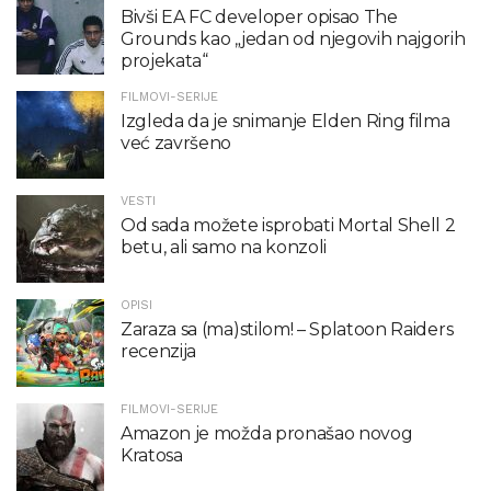
Bivši EA FC developer opisao The
Grounds kao „jedan od njegovih najgorih
projekata“
FILMOVI-SERIJE
Izgleda da je snimanje Elden Ring filma
već završeno
VESTI
Od sada možete isprobati Mortal Shell 2
betu, ali samo na konzoli
OPISI
Zaraza sa (ma)stilom! – Splatoon Raiders
recenzija
FILMOVI-SERIJE
Amazon je možda pronašao novog
Kratosa