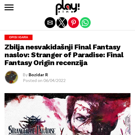
Exit mobile version
OPISI IGARA
Zbilja nesvakidašnji Final Fantasy
naslov: Stranger of Paradise: Final
Fantasy Origin recenzija
By
Bozidar R
Posted on
06/04/2022