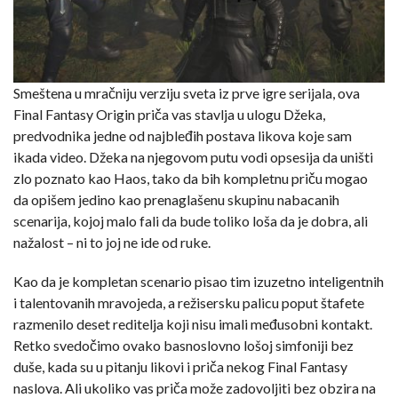
Smeštena u mračniju verziju sveta iz prve igre serijala, ova
Final Fantasy Origin priča vas stavlja u ulogu Džeka,
predvodnika jedne od najbleđih postava likova koje sam
ikada video. Džeka na njegovom putu vodi opsesija da uništi
zlo poznato kao Haos, tako da bih kompletnu priču mogao
da opišem jedino kao prenaglašenu skupinu nabacanih
scenarija, kojoj malo fali da bude toliko loša da je dobra, ali
nažalost – ni to joj ne ide od ruke.
Kao da je kompletan scenario pisao tim izuzetno inteligentnih
i talentovanih mravojeda, a režisersku palicu poput štafete
razmenilo deset reditelja koji nisu imali međusobni kontakt.
Retko svedočimo ovako basnoslovno lošoj simfoniji bez
duše, kada su u pitanju likovi i priča nekog Final Fantasy
naslova. Ali ukoliko vas priča može zadovoljiti bez obzira na