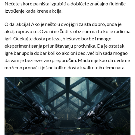
Nećete skoro pa ništa izgubiti a dobićete značajno fluidnije
izvođenje kada krene akcija.
O da, akcija! Ako je nešto u ovoj igri zaista dobro, onda je
akcija upravo to. Ovo ni ne čudi, s obzirom na to ko je radio na
igri. Očekujte dosta poteza, bleštave borbe i mnogo
eksperimentisanja pri uništavanju protivnika. Da je ostatak
igre bar upola dobar koliko akcioni deo, već bih sada mogao
da vam je bezrezervno preporučim. Mada nije kao da ovde ne
možemo pronaći i još nekoliko dosta kvalitetnih elemenata.