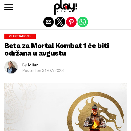
Exit mobile version
PLAYSTATION 5
Beta za Mortal Kombat 1 će biti
održana u avgustu
By
Milan
Posted on
31/07/2023