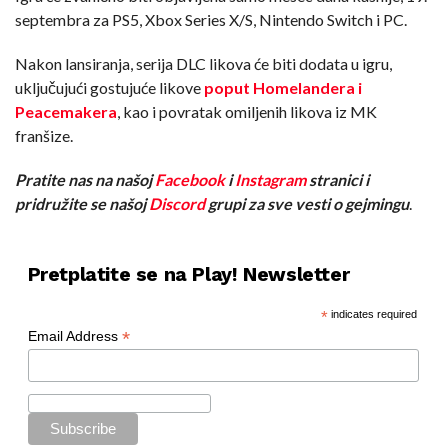
septembra za PS5, Xbox Series X/S, Nintendo Switch i PC.
Nakon lansiranja, serija DLC likova će biti dodata u igru,
uključujući gostujuće likove
poput Homelandera i
Peacemakera
, kao i povratak omiljenih likova iz MK
franšize.
Pratite nas na našoj
Facebook
i
Instagram
stranici i
pridružite se našoj
Discord
grupi za sve vesti o gejmingu
.
Pretplatite se na Play! Newsletter
*
indicates required
*
Email Address