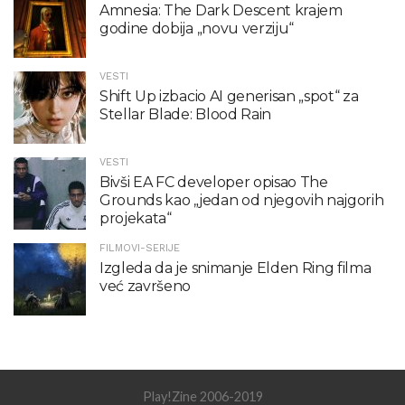
Amnesia: The Dark Descent krajem
godine dobija „novu verziju“
VESTI
Shift Up izbacio AI generisan „spot“ za
Stellar Blade: Blood Rain
VESTI
Bivši EA FC developer opisao The
Grounds kao „jedan od njegovih najgorih
projekata“
FILMOVI-SERIJE
Izgleda da je snimanje Elden Ring filma
već završeno
Play!Zine 2006-2019