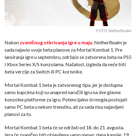
FOTO: NetherRealm
Nakon
zvaničnog otkrivanja igre u maju
, NetherRealm je
sada najavio svoje beta planove za Mortal Kombat 1. Pre
lansiranja igre u septembru, održaće se zatvorena beta na PS5
i Xbox Series X/S konzolama. Nažalost, izgleda da neće biti
beta verzije za Switch ili PC korisnike.
Mortal Kombat 1 beta je zatvorenog tipa, jer je dostupna
samo kupcima koji su unapred naručili igru na dve glavne
konzolne platforme za igru. Potencijalno bi mogla postojati
samo PC beta u nekom trenutku, ali za sada nisu najavljeni
planovi za to.
Mortal Kombat 1 beta će se održati od 18. do 21. avgusta.
Igra će zvanično biti objavljena samo mesec dana kasnije, 19.