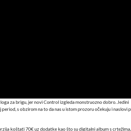
zloga za brigu, jer novi Control izgleda monstruozno dobro. Jedini
aj period, s obzirom na to da nas u istom prozoru očekuju i naslovi 
rzija koštati 70€ uz dodatke kao što su digitalni album s crtežima