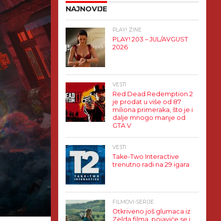
NAJNOVIJE
PLAY! ZINE
PLAY! 203 – JUL/AVGUST
2026
VESTI
Red Dead Redemption 2
je prodat u više od 87
miliona primeraka, što je i
dalje mnogo manje od
GTA V
VESTI
Take-Two Interactive
trenutno radi na 29 igara
FILMOVI-SERIJE
Otkriveno još glumaca iz
Zelda filma, pojaviće se i