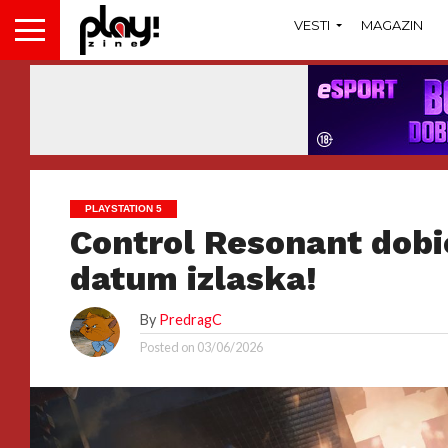
VESTI
MAGAZIN
PLAYSTATION 5
Control Resonant dobio
datum izlaska!
By
PredragC
Posted on
03/06/2026