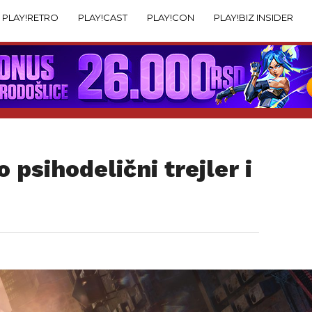
PLAY!RETRO
PLAY!CAST
PLAY!CON
PLAY!BIZ INSIDER
 psihodelični trejler i