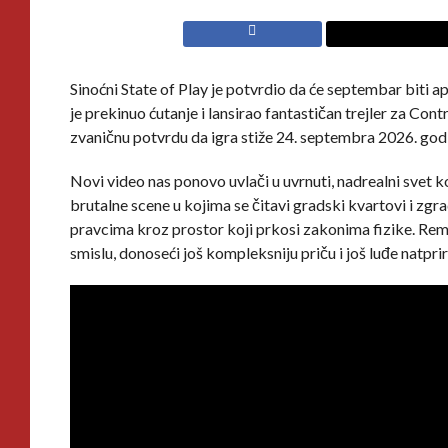
Sinoćni State of Play je potvrdio da će septembar bit
je prekinuo ćutanje i lansirao fantastičan trejler za Co
zvaničnu potvrdu da igra stiže 24. septembra 2026. god
Novi video nas ponovo uvlači u uvrnuti, nadrealni svet k
brutalne scene u kojima se čitavi gradski kvartovi i zgr
pravcima kroz prostor koji prkosi zakonima fizike. Rem
smislu, donoseći još kompleksniju priču i još luđe natpr