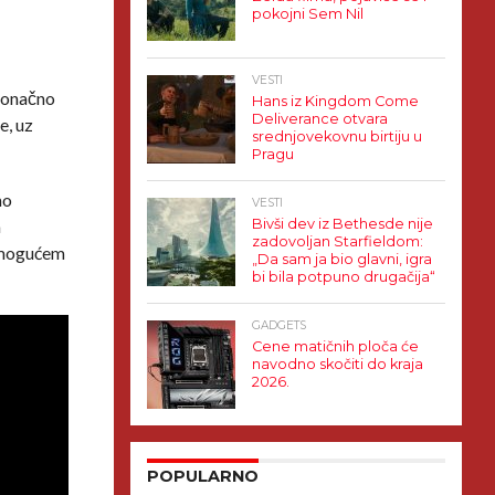
pokojni Sem Nil
VESTI
 konačno
Hans iz Kingdom Come
Deliverance otvara
e, uz
srednjovekovnu birtiju u
Pragu
mo
VESTI
m
Bivši dev iz Bethesde nije
zadovoljan Starfieldom:
m mogućem
„Da sam ja bio glavni, igra
bi bila potpuno drugačija“
GADGETS
Cene matičnih ploča će
navodno skočiti do kraja
2026.
POPULARNO