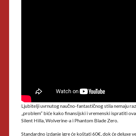
Ljubitelji uvrnutog naučno-fantastičnog stila nemaju ra
„problem“ biće kako finansijski i vremenski ispratiti ov
Silent Hilla, Wolverine-a i Phantom Blade Zero.
Standardno izdanje igre će koštati 60€, dok će deluxe ve