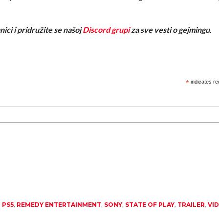
nici i pridružite se našoj
Discord grupi
za sve vesti o gejmingu
.
*
indicates re
,
PS5
,
REMEDY ENTERTAINMENT
,
SONY
,
STATE OF PLAY
,
TRAILER
,
VI