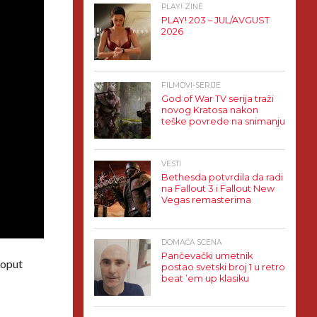
PLAY! ZINE
PLAY! 203 – JUL/AVGUST
2026
FILMOVI-SERIJE
God of War TV serija traži
novog Kratosa nakon
teške povrede na snimanju
VESTI
Bethesda potvrdila da radi
na Fallout 3 i Fallout New
Vegas remasterima
DOMAĆA SCENA
Pančevački umetnik
poput
postao svetski broj 1 u retro
beat ’em up klasiku
,