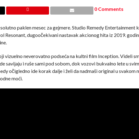
0 Comments
i apsolutno paklen mesec za gejmere. Studio Remedy Entertainment
ntrol Resonant, dugoočekivani nastavak akcionog hita iz 2019. godin
ine.
oji vizuelno neverovatno podseća na kultni film Inception. Videli s
ade savijaju i ruše sami pod sobom, dok vozovi bukvalno lete u svi
edy očigledno ide korak dalje i želi da nadmaši original u svako
irodne moći.