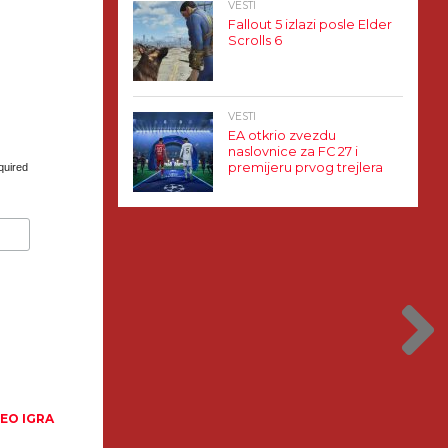
VESTI
Fallout 5 izlazi posle Elder
Scrolls 6
VESTI
EA otkrio zvezdu
naslovnice za FC 27 i
premijeru prvog trejlera
quired
DEO IGRA