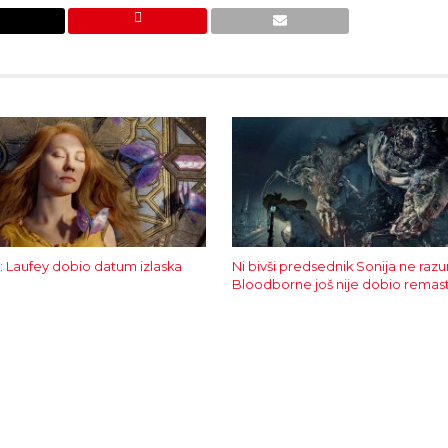
: Laufey dobio datum izlaska
Ni bivši predsednik Sonija ne raz
Bloodborne još nije dobio remas