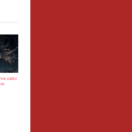
ume zašto
ter