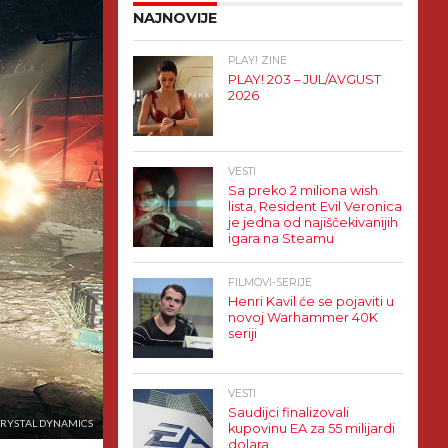
NAJNOVIJE
PLAY! ZINE
PLAY! 203 – JUL/AVGUST
2026
VESTI
Sa preko 2 miliona wish
lista, Resident Evil Veronica
je jedna od najiščekivanijih
igara na Steamu
FILMOVI-SERIJE
Henri Kavil će se pojaviti u
novoj Warhammer 40K
seriji
VESTI
Saudijci finalizovali
CRYSTAL DYNAMICS
kupovinu EA za 55 milijardi
dolara