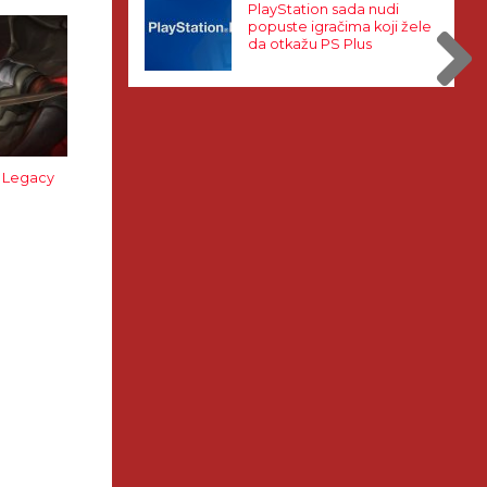
PlayStation sada nudi
popuste igračima koji žele
da otkažu PS Plus
– Legacy