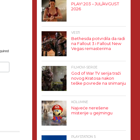
PLAY! 203 – JUL/AVGUST
2026
VESTI
Bethesda potvrdila da radi
na Fallout 3 i Fallout New
Vegas remasterima
quired
FILMOVI-SERIJE
God of War TV serija traži
novog Kratosa nakon
teške povrede na snimanju
KOLUMNE
Najveće nerešene
misterije u gejmingu
PLAYSTATION 5