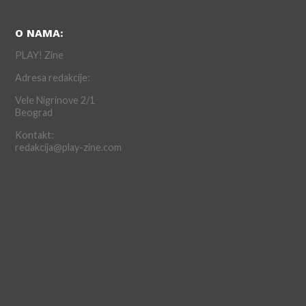
O NAMA:
PLAY! Zine
Adresa redakcije:
Vele Nigrinove 2/1
Beograd
Kontakt:
redakcija@play-zine.com