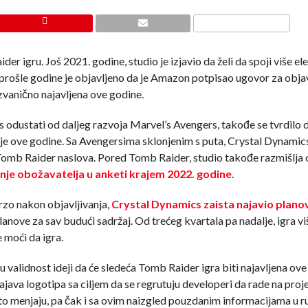
r igru. Još 2021. godine, studio je izjavio da želi da spoji više e
a prošle godine je objavljeno da je Amazon potpisao ugovor za objav
i zvanično najavljena ove godine.
s odustati od daljeg razvoja Marvel’s Avengers, takođe se tvrdilo 
je ove godine. Sa Avengersima sklonjenim s puta, Crystal Dynamics
g Tomb Raider naslova. Pored Tomb Raider, studio takođe razmišlja 
nje obožavatelja u anketi krajem 2022. godine
.
brzo nakon objavljivanja,
Crystal Dynamics zaista najavio plano
 planove za sav budući sadržaj. Od trećeg kvartala pa nadalje, igra vi
 moći da igra.
 validnost ideji da će sledeća Tomb Raider igra biti najavljena ove
i najava logotipa sa ciljem da se regrutuju developeri da rade na pro
esto menjaju, pa čak i sa ovim naizgled pouzdanim informacijama u ru