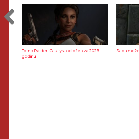
Tomb Raider: Catalyst odložen za 2028.
Sada možet
godinu