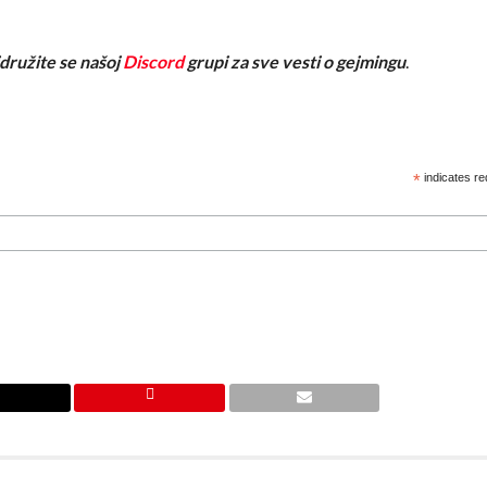
ridružite se našoj
Discord
grupi za sve vesti o gejmingu
.
*
indicates re