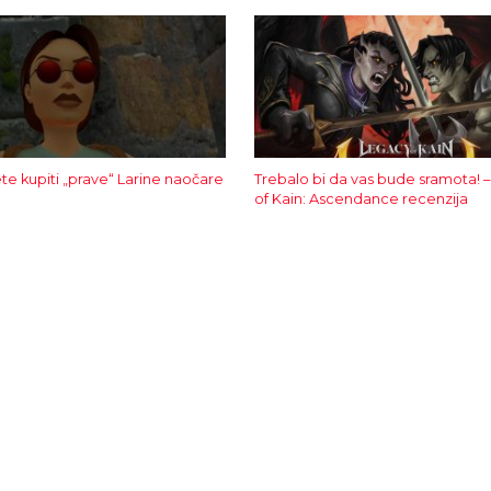
e kupiti „prave“ Larine naočare
Trebalo bi da vas bude sramota! 
of Kain: Ascendance recenzija