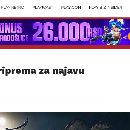
PLAY!RETRO
PLAY!CAST
PLAY!CON
PLAY!BIZ INSIDER
riprema za najavu