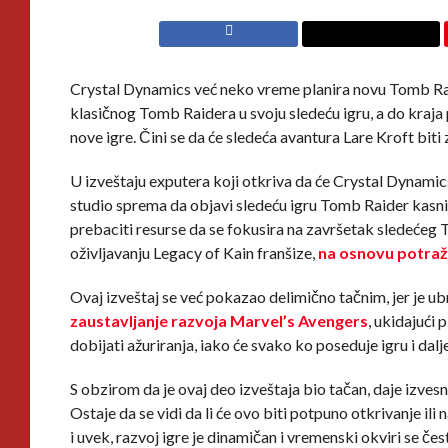
Crystal Dynamics već neko vreme planira novu Tomb Raide
klasičnog Tomb Raidera u svoju sledeću igru, a do kraj
nove igre. Čini se da će sledeća avantura Lare Kroft bit
U izveštaju exputera koji otkriva da će Crystal Dynamic
studio sprema da objavi sledeću igru Tomb Raider kasni
prebaciti resurse da se fokusira na završetak sledeće
oživljavanju Legacy of Kain franšize,
na osnovu potraž
Ovaj izveštaj se već pokazao delimično tačnim, jer je u
zaustavljanje razvoja Marvel’s Avengers
, ukidajući
dobijati ažuriranja, iako će svako ko poseduje igru i dalje
S obzirom da je ovaj deo izveštaja bio tačan, daje izvesnu
Ostaje da se vidi da li će ovo biti potpuno otkrivanje il
i uvek, razvoj igre je dinamičan i vremenski okviri se č