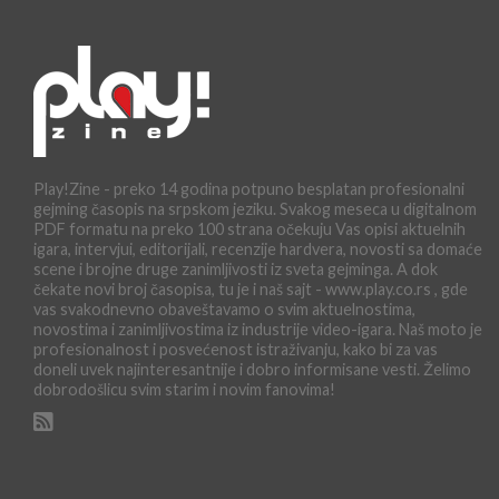
Play!Zine - preko 14 godina potpuno besplatan profesionalni
gejming časopis na srpskom jeziku. Svakog meseca u digitalnom
PDF formatu na preko 100 strana očekuju Vas opisi aktuelnih
igara, intervjui, editorijali, recenzije hardvera, novosti sa domaće
scene i brojne druge zanimljivosti iz sveta gejminga. A dok
čekate novi broj časopisa, tu je i naš sajt - www.play.co.rs , gde
vas svakodnevno obaveštavamo o svim aktuelnostima,
novostima i zanimljivostima iz industrije video-igara. Naš moto je
profesionalnost i posvećenost istraživanju, kako bi za vas
doneli uvek najinteresantnije i dobro informisane vesti. Želimo
dobrodošlicu svim starim i novim fanovima!