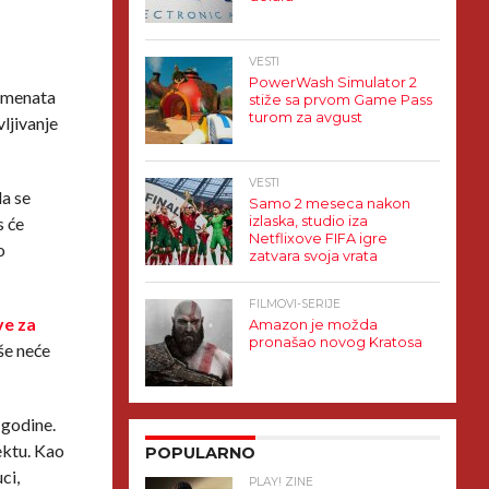
VESTI
PowerWash Simulator 2
lemenata
stiže sa prvom Game Pass
turom za avgust
ljivanje
VESTI
da se
Samo 2 meseca nakon
 će
izlaska, studio iza
Netflixove FIFA igre
o
zatvara svoja vrata
FILMOVI-SERIJE
ve za
Amazon je možda
pronašao novog Kratosa
še neće
 godine.
jektu. Kao
POPULARNO
ci,
PLAY! ZINE