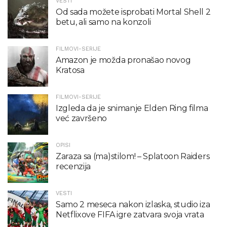
VESTI
Od sada možete isprobati Mortal Shell 2
betu, ali samo na konzoli
FILMOVI-SERIJE
Amazon je možda pronašao novog
Kratosa
FILMOVI-SERIJE
Izgleda da je snimanje Elden Ring filma
već završeno
OPISI
Zaraza sa (ma)stilom! – Splatoon Raiders
recenzija
VESTI
Samo 2 meseca nakon izlaska, studio iza
Netflixove FIFA igre zatvara svoja vrata