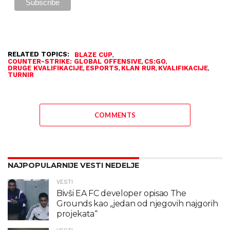
RELATED TOPICS:
,
BLAZE CUP
,
,
COUNTER-STRIKE: GLOBAL OFFENSIVE
CS:GO
,
,
,
,
DRUGE KVALIFIKACIJE
ESPORTS
KLAN RUR
KVALIFIKACIJE
TURNIR
COMMENTS
NAJPOPULARNIJE VESTI NEDELJE
VESTI
Bivši EA FC developer opisao The
Grounds kao „jedan od njegovih najgorih
projekata“