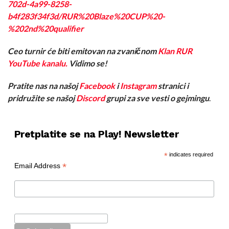
702d-4a99-8258-
b4f283f34f3d/RUR%20Blaze%20CUP%20-
%202nd%20qualifier
Ceo turnir će biti emitovan na zvaničnom
Klan RUR
YouTube kanalu.
Vidimo se!
Pratite nas na našoj
Facebook
i
Instagram
stranici i
pridružite se našoj
Discord
grupi za sve vesti o gejmingu
.
Pretplatite se na Play! Newsletter
*
indicates required
*
Email Address