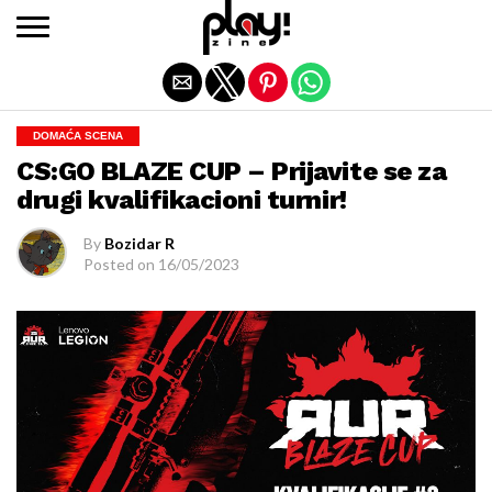
Exit mobile version
DOMAĆA SCENA
CS:GO BLAZE CUP – Prijavite se za
drugi kvalifikacioni turnir!
By
Bozidar R
Posted on
16/05/2023