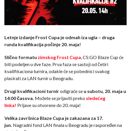
Letnje izdanje Frost Cupa je odmah iza ugla – druga
runda kvalifikacija počinje 20. maja!
Slično formatu
zimskog Frost Cupa
, CS:GO Blaze Cup će
biti podeljen u dve faze. Prva faza se sastoji od četiri
kvalifikaciona turnira, odakle će se pobednici svakog
plasirati za LAN turnir u Beogradu.
Drugi kvalifikacioni turnir
odigraće se
u subotu, 20. maja u
14:00 časova.
Možete se prijaviti preko
sledećeg
linka!
Prijave su otvorene do 20. maja!
Velika završnica Blaze Cupa je zakazana za 17.
jun.
Nagradni fond LAN finala u Beogradu je raspoređen na