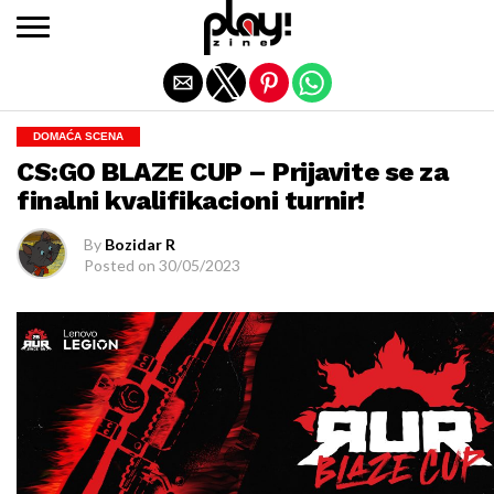
Exit mobile version
DOMAĆA SCENA
CS:GO BLAZE CUP – Prijavite se za
finalni kvalifikacioni turnir!
By
Bozidar R
Posted on
30/05/2023