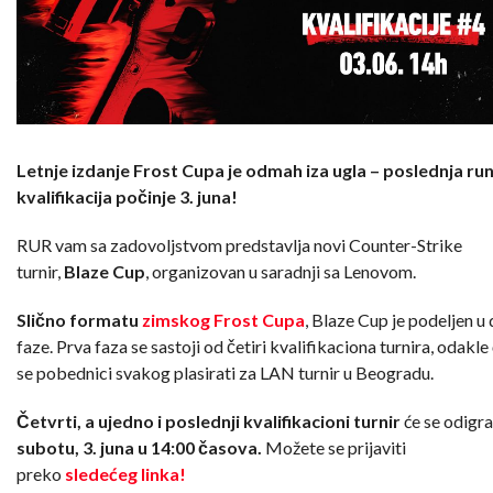
Letnje izdanje Frost Cupa je odmah iza ugla – poslednja ru
kvalifikacija počinje 3. juna!
RUR vam sa zadovoljstvom predstavlja novi Counter-Strike
turnir,
Blaze Cup
, organizovan u saradnji sa Lenovom.
Slično formatu
zimskog Frost Cupa
, Blaze Cup je podeljen u
faze. Prva faza se sastoji od četiri kvalifikaciona turnira, odakle
se pobednici svakog plasirati za LAN turnir u Beogradu.
Četvrti, a ujedno i poslednji kvalifikacioni turnir
će se odigra
subotu, 3. juna u 14:00 časova.
Možete se prijaviti
preko
sledećeg linka!