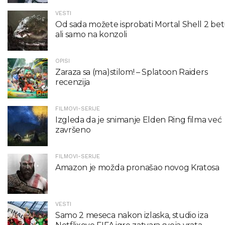
VESTI
Od sada možete isprobati Mortal Shell 2 bet
ali samo na konzoli
OPISI
Zaraza sa (ma)stilom! – Splatoon Raiders
recenzija
FILMOVI-SERIJE
Izgleda da je snimanje Elden Ring filma već
završeno
FILMOVI-SERIJE
Amazon je možda pronašao novog Kratosa
VESTI
Samo 2 meseca nakon izlaska, studio iza