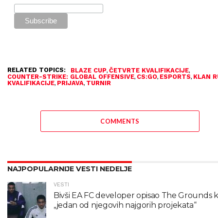
RELATED TOPICS:
,
,
BLAZE CUP
ČETVRTE KVALIFIKACIJE
,
,
,
COUNTER-STRIKE: GLOBAL OFFENSIVE
CS:GO
ESPORTS
KLAN R
,
,
KVALIFIKACIJE
PRIJAVA
TURNIR
COMMENTS
NAJPOPULARNIJE VESTI NEDELJE
VESTI
Bivši EA FC developer opisao The Grounds 
„jedan od njegovih najgorih projekata“