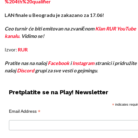
%204th%20qualifier
LAN finale u Beogradu je zakazano za 17.06!
Ceo turnir će biti emitovan na zvaničnom
Klan RUR YouTube
kanalu.
Vidimo se!
Izvor:
RUR
Pratite nas na našoj
Facebook
i
Instagram
stranici i pridružite
našoj
Discord
grupi za sve vesti o gejmingu
.
Pretplatite se na Play! Newsletter
*
indicates requi
*
Email Address