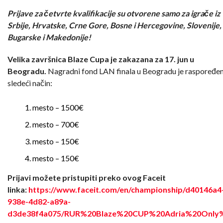
Prijave za četvrte kvalifikacije su otvorene samo za igrače iz
Srbije, Hrvatske, Crne Gore, Bosne i Hercegovine, Slovenije,
Bugarske i Makedonije!
Velika završnica Blaze Cupa je zakazana za 17. jun u
Beogradu.
Nagradni fond LAN finala u Beogradu je raspoređen
sledeći način:
mesto – 1500€
mesto – 700€
mesto – 150€
mesto – 150€
Prijavi možete pristupiti preko ovog Faceit
linka:
https://www.faceit.com/en/championship/d40146a4
938e-4d82-a89a-
d3de38f4a075/RUR%20Blaze%20CUP%20Adria%20Only