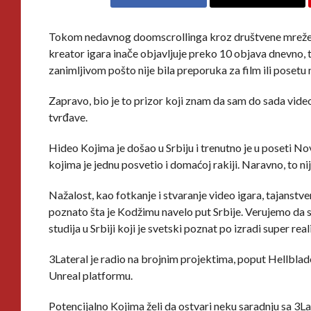
Tokom nedavnog doomscrollinga kroz društvene mreže, n
kreator igara inače objavljuje preko 10 objava dnevno, t
zanimljivom pošto nije bila preporuka za film ili posetu
Zapravo, bio je to prizor koji znam da sam do sada vid
tvrđave.
Hideo Kojima je došao u Srbiju i trenutno je u poseti
kojima je jednu posvetio i domaćoj rakiji. Naravno, to n
Nažalost, kao fotkanje i stvaranje video igara, tajanstv
poznato šta je Kodžimu navelo put Srbije. Verujemo da 
studija u Srbiji koji je svetski poznat po izradi super reali
3Lateral je radio na brojnim projektima, poput Hellblad
Unreal platformu.
Potencijalno Kojima želi da ostvari neku saradnju sa 3