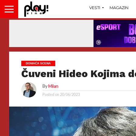
VESTI
MAGAZIN
DOMAĆA SCENA
Čuveni Hideo Kojima do
By
Milan
Posted on
20/06/2023