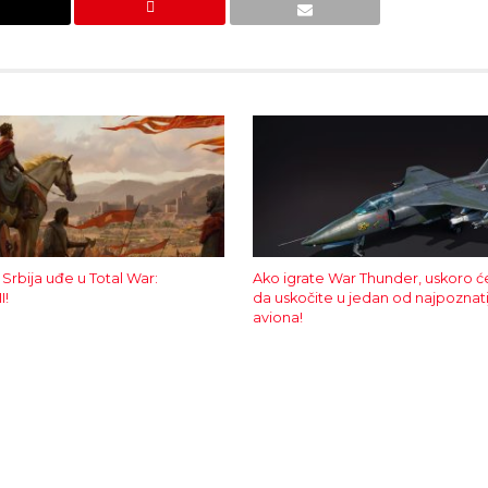
 Srbija uđe u Total War:
Ako igrate War Thunder, uskoro ć
I!
da uskočite u jedan od najpoznatij
aviona!