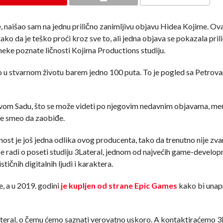
aišao sam na jednu prilično zanimljivu objavu Hidea Kojime. Ova
ako da je teško proći kroz sve to, ali jedna objava se pokazala pril
 neke poznate ličnosti Kojima Productions studiju.
eo u stvarnom životu barem jedno 100 puta. To je pogled sa Petrov
 Novom Sadu, što se može videti po njegovim nedavnim objavama, m
ije smeo da zaobiđe.
enost je još jedna odlika ovog producenta, tako da trenutno nije zv
se radi o poseti studiju 3Lateral, jednom od najvećih game-develo
stičnih digitalnih ljudi i karaktera.
e, a u 2019. godini
je kupljen od strane Epic Games
kako bi unap
Lateral, o čemu ćemo saznati verovatno uskoro. A kontaktiraćemo 3