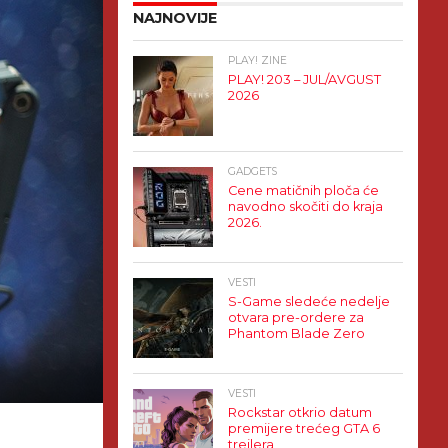
NAJNOVIJE
PLAY! ZINE
PLAY! 203 – JUL/AVGUST
2026
GADGETS
Cene matičnih ploča će
navodno skočiti do kraja
2026.
VESTI
S-Game sledeće nedelje
otvara pre-ordere za
Phantom Blade Zero
VESTI
Rockstar otkrio datum
premijere trećeg GTA 6
trejlera