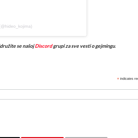
 (@hideo_kojima)
ridružite se našoj
Discord
grupi za sve vesti o gejmingu
.
*
indicates re