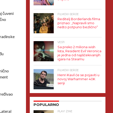
j čuveni
FILMOVI-SERIJE
ično
Reditelj Borderlands filma
priznao: „Napravili smo
nešto potpuno bezlično“
aradinske
VESTI
Sa preko 2 miliona wish
lista, Resident Evil Veronica
eđu
je jedna od najiščekivanijih
igara na Steamu
anično
FILMOVI-SERIJE
Henri Kavil će se pojaviti u
pment
novoj Warhammer 40K
seriji
ređivao
POPULARNO
Lateral
PLAY! ZINE