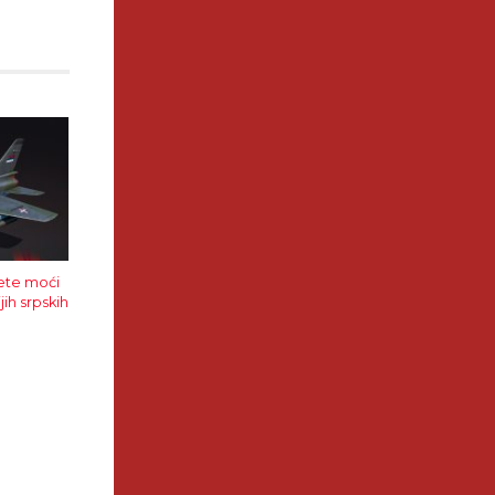
ete moći
ih srpskih