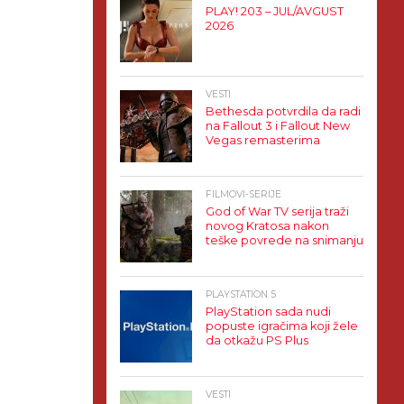
PLAY! 203 – JUL/AVGUST
2026
VESTI
Bethesda potvrdila da radi
na Fallout 3 i Fallout New
Vegas remasterima
FILMOVI-SERIJE
God of War TV serija traži
novog Kratosa nakon
teške povrede na snimanju
PLAYSTATION 5
PlayStation sada nudi
popuste igračima koji žele
da otkažu PS Plus
VESTI