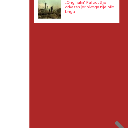
„Originalni“ Fallout 3 je
otkazan jer nikoga nije bilo
briga