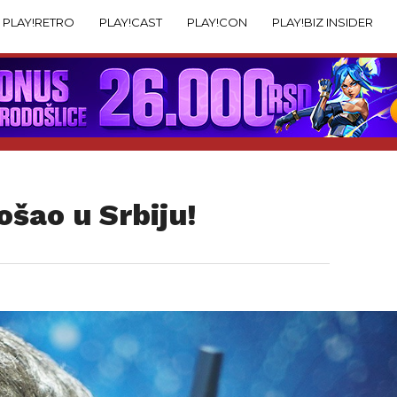
PLAY!RETRO
PLAY!CAST
PLAY!CON
PLAY!BIZ INSIDER
šao u Srbiju!