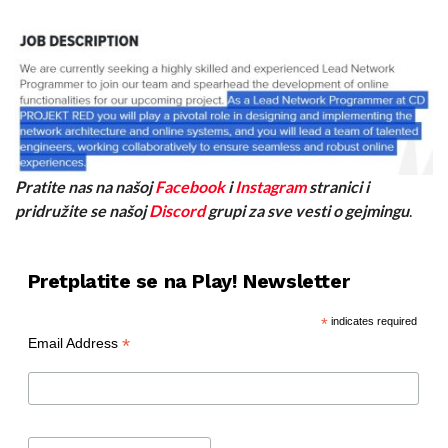
Pratite nas na našoj
Facebook
i
Instagram
stranici i
pridružite se našoj
Discord
grupi za sve vesti o gejmingu
.
Pretplatite se na Play! Newsletter
*
indicates required
*
Email Address