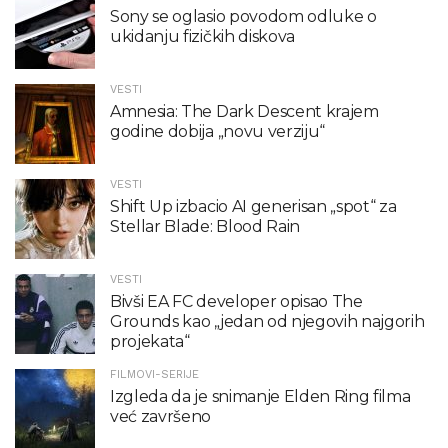
Sony se oglasio povodom odluke o
ukidanju fizičkih diskova
VESTI
Amnesia: The Dark Descent krajem
godine dobija „novu verziju“
VESTI
Shift Up izbacio AI generisan „spot“ za
Stellar Blade: Blood Rain
VESTI
Bivši EA FC developer opisao The
Grounds kao „jedan od njegovih najgorih
projekata“
FILMOVI-SERIJE
Izgleda da je snimanje Elden Ring filma
već završeno