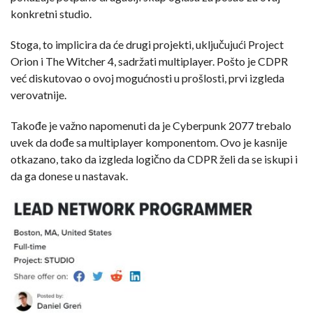
konkretni studio.
Stoga, to implicira da će drugi projekti, uključujući Project
Orion i The Witcher 4, sadržati multiplayer. Pošto je CDPR
već diskutovao o ovoj mogućnosti u prošlosti, prvi izgleda
verovatnije.
Takođe je važno napomenuti da je Cyberpunk 2077 trebalo
uvek da dođe sa multiplayer komponentom. Ovo je kasnije
otkazano, tako da izgleda logično da CDPR želi da se iskupi i
da ga donese u nastavak.