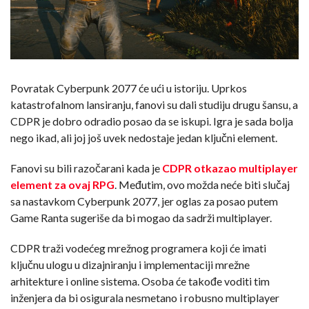
Povratak Cyberpunk 2077 će ući u istoriju. Uprkos
katastrofalnom lansiranju, fanovi su dali studiju drugu šansu, a
CDPR je dobro odradio posao da se iskupi. Igra je sada bolja
nego ikad, ali joj još uvek nedostaje jedan ključni element.
Fanovi su bili razočarani kada je
CDPR otkazao multiplayer
element za ovaj RPG
. Međutim, ovo možda neće biti slučaj
sa nastavkom Cyberpunk 2077, jer oglas za posao putem
Game Ranta sugeriše da bi mogao da sadrži multiplayer.
CDPR traži vodećeg mrežnog programera koji će imati
ključnu ulogu u dizajniranju i implementaciji mrežne
arhitekture i online sistema. Osoba će takođe voditi tim
inženjera da bi osigurala nesmetano i robusno multiplayer