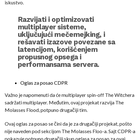
iskustvo.
Razvijati i optimizovati
multiplayer sisteme,
uključujući mečemejking, i
rešavati izazove povezane sa
latencijom, korišćenjem
propusnog opsega i
performansama servera.
Oglas za posao CDPR
Važno je napomenuti da će multiplayer spin-off The Witchera
sadržati multiplayer. Međutim, ovaj projekat razvija The
Molasses Flood, potpuno drugačiji tim.
Ovaj oglas za posao se čini da je za drugačiji projekat, pošto
nije naveden pod sekcijom The Molasses Floo-a. Sajt CDPR-a
pokazuje potpuno drugačiji skup oglasa za posao za ovaj