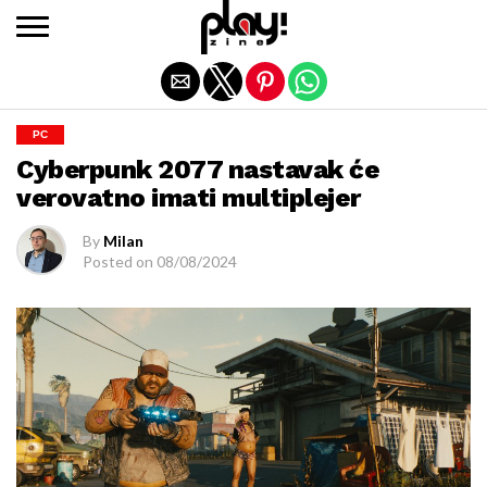
Exit mobile version
PC
Cyberpunk 2077 nastavak će
verovatno imati multiplejer
By
Milan
Posted on
08/08/2024