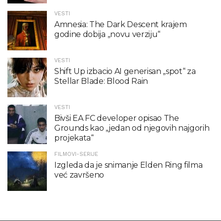
VESTI
Amnesia: The Dark Descent krajem
godine dobija „novu verziju“
VESTI
Shift Up izbacio AI generisan „spot“ za
Stellar Blade: Blood Rain
VESTI
Bivši EA FC developer opisao The
Grounds kao „jedan od njegovih najgorih
projekata“
FILMOVI-SERIJE
Izgleda da je snimanje Elden Ring filma
već završeno