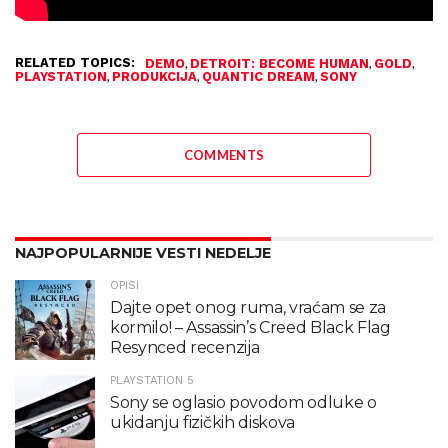
RELATED TOPICS:
,
,
,
DEMO
DETROIT: BECOME HUMAN
GOLD
,
,
,
PLAYSTATION
PRODUKCIJA
QUANTIC DREAM
SONY
COMMENTS
NAJPOPULARNIJE VESTI NEDELJE
OPISI
Dajte opet onog ruma, vraćam se za
kormilo! – Assassin’s Creed Black Flag
Resynced recenzija
PLAYSTATION 5
Sony se oglasio povodom odluke o
ukidanju fizičkih diskova