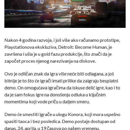
Nakon 4 godina razvoja, i još više ako računamo prototipe,
Playstationova ekskluziva, Detroit: Become Human, je
završena i ušla je u gold fazu produkcije, što znači da je
započet proces njenog narezivanja na diskove.
Ovo je odličan znak da igra više neće biti odlagana, a još
bitnije je to što će igrači imati prilike da zaigraju besplatni
demo. On omogućava igračima da iskuse delić igre, kao i to
da je sam fokus igre na donošenju odluka u ključnim
momentima koji vode priču u daljem smeru.
Demo će smestiti igrače u ulogu Konora, koji mora uspešno
spasiti taoca i bez posledica. Demo postaje dostupan od
danas, 24. aprila, u 19 časova po našem vremenu.