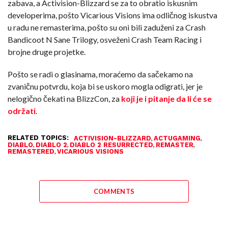
zabava, a Activision-Blizzard se za to obratio iskusnim
developerima, pošto Vicarious Visions ima odličnog iskustva
u radu ne remasterima, pošto su oni bili zaduženi za Crash
Bandicoot N Sane Trilogy, osveženi Crash Team Racing i
brojne druge projetke.
Pošto se radi o glasinama, moraćemo da sačekamo na
zvaničnu potvrdu, koja bi se uskoro mogla odigrati, jer je
nelogično čekati na BlizzCon, za
koji je i pitanje da li će se
održati
.
RELATED TOPICS:
,
,
ACTIVISION-BLIZZARD
ACTUGAMING
,
,
,
,
DIABLO
DIABLO 2
DIABLO 2 RESURRECTED
REMASTER
,
REMASTERED
VICARIOUS VISIONS
COMMENTS