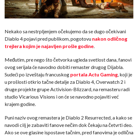
Nekako sa nestrpljenjem očekujemo da se dugo očekivani
Diablo 4 pojavi pred publikom, pogotovu
nakon odličnog
trejlera kojim je najavljen prošle godine
.
Međutim, pre nego što četvorka ugleda svetlost dana, fanovi
ovog serijala će navodno dobiti remaster drugog Dijabla.
Sudeći po izveštaju francuskog
portala Actu Gaming
, koji je
u prošlosti otkrio tačne detalje za Diablo 4, Overwatch 2 i
druge projekte grupe Activision-Blizzard, na remasteru radi
studio Vicarious Visions i on će se navodno pojaviti već
krajem godine.
Puni naziv ovog remastera je Diablo 2 Resurrected, a kako se
navodi cilj je zabaviti fanove nečim dok čekaju na četvrti deo.
Ako se ove glasine ispostave tačnim, pred fanovima je odlična