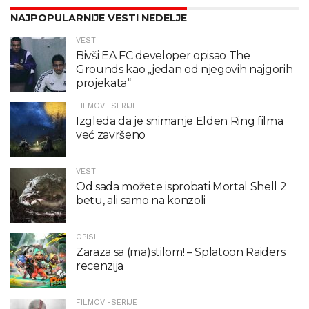
NAJPOPULARNIJE VESTI NEDELJE
VESTI
Bivši EA FC developer opisao The
Grounds kao „jedan od njegovih najgorih
projekata“
FILMOVI-SERIJE
Izgleda da je snimanje Elden Ring filma
već završeno
VESTI
Od sada možete isprobati Mortal Shell 2
betu, ali samo na konzoli
OPISI
Zaraza sa (ma)stilom! – Splatoon Raiders
recenzija
FILMOVI-SERIJE