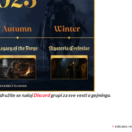
ridružite se našoj
Discord
grupi za sve vesti o gejmingu
.
*
indicates re