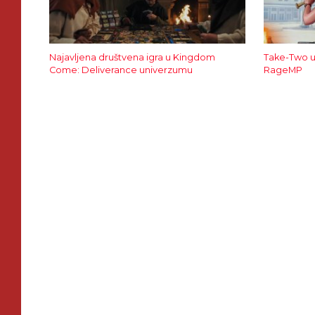
Najavljena društvena igra u Kingdom
Take-Two u
Come: Deliverance univerzumu
RageMP