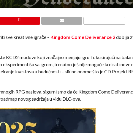
iti sve kreativne igrače –
Kingdom Come Deliverance 2
dobija z
iste KCD2 modove koji značajno menjaju igru, fokusirajući na balan
eksperimentišu sa igrom, trenutno još nije moguće kreirati nove mi
reiranje kvestova u budućnosti – slično onome što je CD Projekt R
ja mnogih RPG naslova, sigurni smo da će Kingdom Come Deliveranc
 roadmap novog sadržaja u vidu DLC-ova.