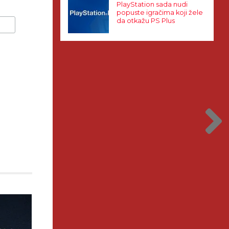
PlayStation sada nudi
popuste igračima koji žele
da otkažu PS Plus