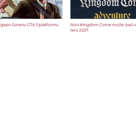
gasio čuvenu GTA 5 platformu
Novi Kingdom Come može izaći v
leto 2027.