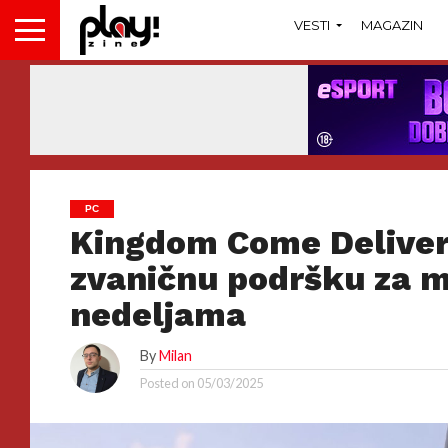
VESTI
MAGAZIN
PC
Kingdom Come Deliver
zvaničnu podršku za 
nedeljama
By
Milan
Posted on
05/03/2025