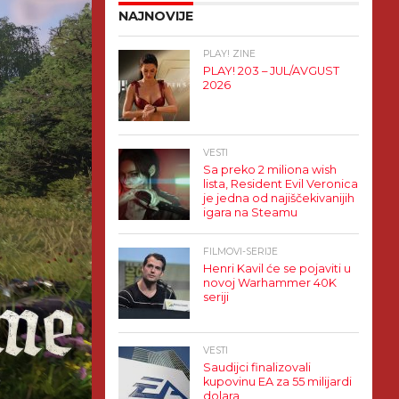
NAJNOVIJE
PLAY! ZINE
PLAY! 203 – JUL/AVGUST
2026
VESTI
Sa preko 2 miliona wish
lista, Resident Evil Veronica
je jedna od najiščekivanijih
igara na Steamu
FILMOVI-SERIJE
Henri Kavil će se pojaviti u
novoj Warhammer 40K
seriji
VESTI
Saudijci finalizovali
kupovinu EA za 55 milijardi
dolara