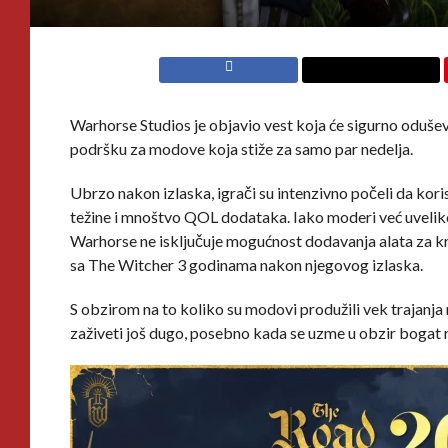
Warhorse Studios je objavio vest koja će sigurno odušev
podršku za modove koja stiže za samo par nedelja.
Ubrzo nakon izlaska, igrači su intenzivno počeli da kor
težine i mnoštvo QOL dodataka. Iako moderi već uveliko 
Warhorse ne isključuje mogućnost dodavanja alata za k
sa The Witcher 3 godinama nakon njegovog izlaska.
S obzirom na to koliko su modovi produžili vek trajan
zaživeti još dugo, posebno kada se uzme u obzir bogat