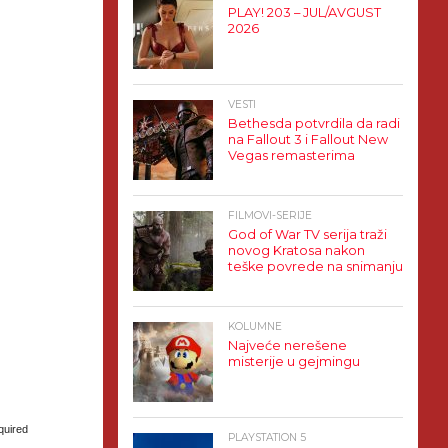
PLAY! 203 – JUL/AVGUST
2026
VESTI
Bethesda potvrdila da radi
na Fallout 3 i Fallout New
Vegas remasterima
FILMOVI-SERIJE
God of War TV serija traži
novog Kratosa nakon
teške povrede na snimanju
KOLUMNE
Najveće nerešene
misterije u gejmingu
quired
PLAYSTATION 5