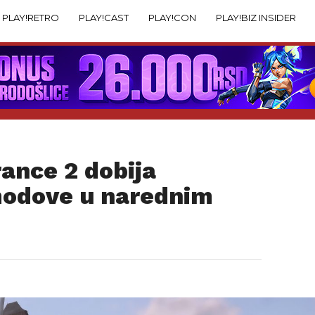
PLAY!RETRO
PLAY!CAST
PLAY!CON
PLAY!BIZ INSIDER
ance 2 dobija
modove u narednim