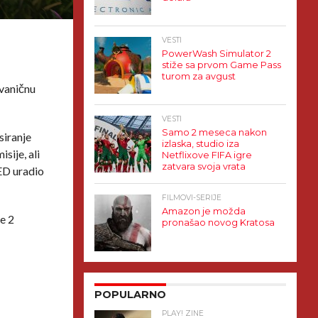
VESTI
PowerWash Simulator 2
stiže sa prvom Game Pass
turom za avgust
vaničnu
VESTI
Samo 2 meseca nakon
siranje
izlaska, studio iza
sije, ali
Netflixove FIFA igre
zatvara svoja vrata
ED uradio
FILMOVI-SERIJE
Amazon je možda
e 2
pronašao novog Kratosa
POPULARNO
PLAY! ZINE