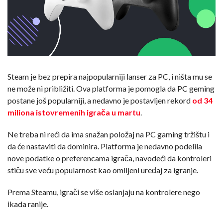
Steam je bez prepira najpopularniji lanser za PC, i ništa mu se
ne može ni približiti. Ova platforma je pomogla da PC geming
postane još popularniji, a nedavno je postavljen rekord
od 34
miliona istovremenih igrača u martu
.
Ne treba ni reći da ima snažan položaj na PC gaming tržištu i
da će nastaviti da dominira. Platforma je nedavno podelila
nove podatke o preferencama igrača, navodeći da kontroleri
stiču sve veću popularnost kao omiljeni uređaj za igranje.
Prema Steamu, igrači se više oslanjaju na kontrolere nego
ikada ranije.