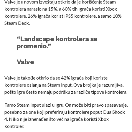
Valve je u novom izveštaju otkrio da je korišćenje Steam
kontrolera naraslo na 15%, a 60% tih igrača koristi Xbox
kontrolere. 26% igrača koristi PS5 kontrolere, a samo 10%
Steam Deck.
“Landscape kontrolera se
promenio.”
Valve
Valve je takođe otkrio da se 42% igrača koji koriste
kontrolere oslanja na Steam Input. Ova brojka je razumljiva,
pošto igre često nemaju podršku za različe tipove kontrolera.
Tamo Steam Input ulazi u igru. On može biti pravo spasavanje,
posebno za one koji preferiraju kontrolere poput DualShock
4. Niko nije iznenađen što većina igrača koristi Xbox
kontroler.