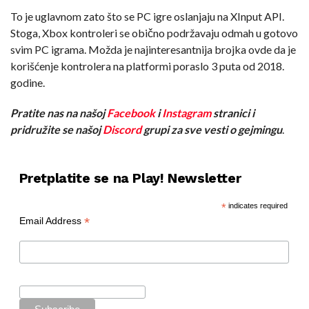
To je uglavnom zato što se PC igre oslanjaju na XInput API.
Stoga, Xbox kontroleri se obično podržavaju odmah u gotovo
svim PC igrama. Možda je najinteresantnija brojka ovde da je
korišćenje kontrolera na platformi poraslo 3 puta od 2018.
godine.
Pratite nas na našoj
Facebook
i
Instagram
stranici i
pridružite se našoj
Discord
grupi za sve vesti o gejmingu
.
Pretplatite se na Play! Newsletter
*
indicates required
*
Email Address