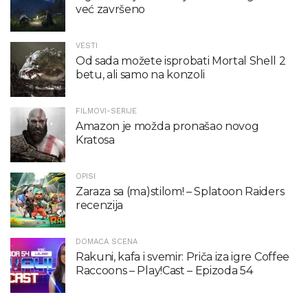
već završeno
VESTI
Od sada možete isprobati Mortal Shell 2
betu, ali samo na konzoli
FILMOVI-SERIJE
Amazon je možda pronašao novog
Kratosa
OPISI
Zaraza sa (ma)stilom! – Splatoon Raiders
recenzija
DOMAĆA SCENA
Rakuni, kafa i svemir: Priča iza igre Coffee
Raccoons – Play!Cast – Epizoda 54