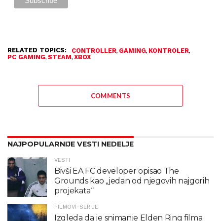
RELATED TOPICS:
,
,
,
CONTROLLER
GAMING
KONTROLER
,
,
PC GAMING
STEAM
XBOX
COMMENTS
NAJPOPULARNIJE VESTI NEDELJE
VESTI
Bivši EA FC developer opisao The
Grounds kao „jedan od njegovih najgorih
projekata“
FILMOVI-SERIJE
Izgleda da je snimanje Elden Ring filma