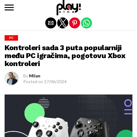
Exit mobile version
PC
Kontroleri sada 3 puta popularniji
među PC igračima, pogotovu Xbox
kontroleri
By
Milan
Posted on
27/06/2024