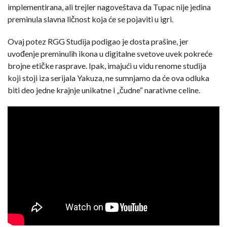
implementirana, ali trejler nagoveštava da Tupac nije jedina
preminula slavna ličnost koja će se pojaviti u igri.
Ovaj potez RGG Studija podigao je dosta prašine, jer
uvođenje preminulih ikona u digitalne svetove uvek pokreće
brojne etičke rasprave. Ipak, imajući u vidu renome studija
koji stoji iza serijala Yakuza, ne sumnjamo da će ova odluka
biti deo jedne krajnje unikatne i „čudne“ narativne celine.