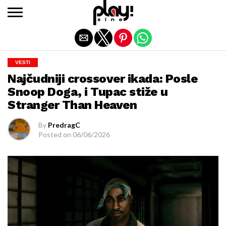
Exit mobile version
VESTI
Najčudniji crossover ikada: Posle
Snoop Doga, i Tupac stiže u
Stranger Than Heaven
By
PredragC
Posted on
06/06/2026