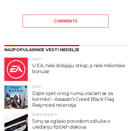
COMMENTS
NAJPOPULARNIJE VESTI NEDELJE
VESTI
U EA, neki dobijaju otkaz, a neki milionske
bonuse
OPISI
Dajte opet onog ruma, vraćam se za
kormilo! – Assassin’s Creed Black Flag
Resynced recenzija
PLAYSTATION 5
Sony se oglasio povodom odluke o
ukidanju fizičkih diskova