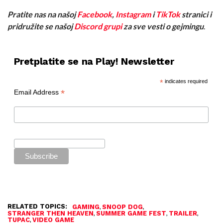
Pratite nas na našoj
Facebook
,
Instagram
i
TikTok
stranici i
pridružite se našoj
Discord grupi
za sve vesti o gejmingu
.
Pretplatite se na Play! Newsletter
*
indicates required
*
Email Address
RELATED TOPICS:
,
,
GAMING
SNOOP DOG
,
,
,
STRANGER THEN HEAVEN
SUMMER GAME FEST
TRAILER
,
TUPAC
VIDEO GAME