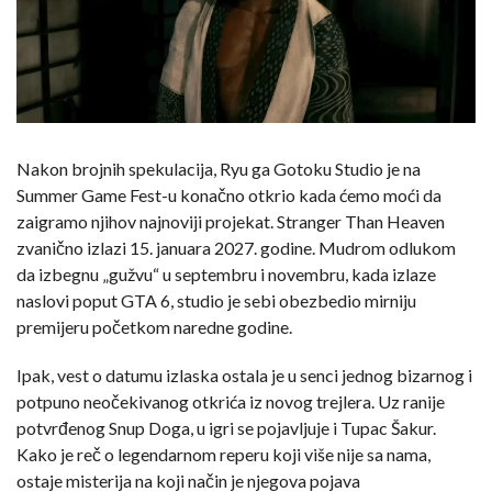
Nakon brojnih spekulacija, Ryu ga Gotoku Studio je na
Summer Game Fest-u konačno otkrio kada ćemo moći da
zaigramo njihov najnoviji projekat. Stranger Than Heaven
zvanično izlazi 15. januara 2027. godine. Mudrom odlukom
da izbegnu „gužvu“ u septembru i novembru, kada izlaze
naslovi poput GTA 6, studio je sebi obezbedio mirniju
premijeru početkom naredne godine.
Ipak, vest o datumu izlaska ostala je u senci jednog bizarnog i
potpuno neočekivanog otkrića iz novog trejlera. Uz ranije
potvrđenog Snup Doga, u igri se pojavljuje i Tupac Šakur.
Kako je reč o legendarnom reperu koji više nije sa nama,
ostaje misterija na koji način je njegova pojava