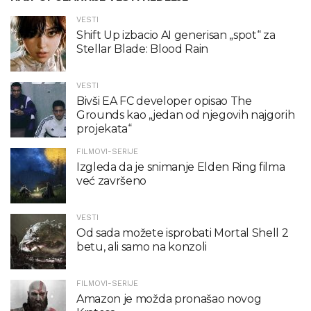
VESTI
Shift Up izbacio AI generisan „spot“ za
Stellar Blade: Blood Rain
VESTI
Bivši EA FC developer opisao The
Grounds kao „jedan od njegovih najgorih
projekata“
FILMOVI-SERIJE
Izgleda da je snimanje Elden Ring filma
već završeno
VESTI
Od sada možete isprobati Mortal Shell 2
betu, ali samo na konzoli
FILMOVI-SERIJE
Amazon je možda pronašao novog