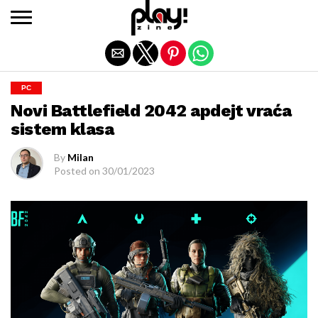
Exit mobile version
PC
Novi Battlefield 2042 apdejt vraća
sistem klasa
By
Milan
Posted on
30/01/2023