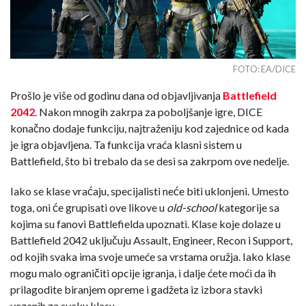
FOTO: EA/DICE
Prošlo je više od godinu dana od objavljivanja
Battlefield
2042
. Nakon mnogih zakrpa za poboljšanje igre, DICE
konačno dodaje funkciju, najtraženiju kod zajednice od kada
je igra objavljena. Ta funkcija vraća klasni sistem u
Battlefield, što bi trebalo da se desi sa zakrpom ove nedelje.
Iako se klase vraćaju, specijalisti neće biti uklonjeni. Umesto
toga, oni će grupisati ove likove u
old-school
kategorije sa
kojima su fanovi Battlefielda upoznati. Klase koje dolaze u
Battlefield 2042 uključuju Assault, Engineer, Recon i Support,
od kojih svaka ima svoje umeće sa vrstama oružja. Iako klase
mogu malo ograničiti opcije igranja, i dalje ćete moći da ih
prilagodite biranjem opreme i gadžeta iz izbora stavki
vezanih za svaku klasu.