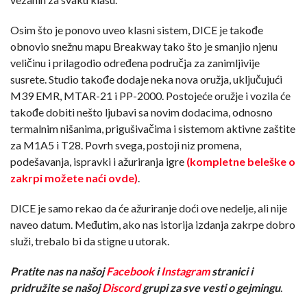
Osim što je ponovo uveo klasni sistem, DICE je takođe
obnovio snežnu mapu Breakway tako što je smanjio njenu
veličinu i prilagodio određena područja za zanimljivije
susrete. Studio takođe dodaje neka nova oružja, uključujući
M39 EMR, MTAR-21 i PP-2000. Postojeće oružje i vozila će
takođe dobiti nešto ljubavi sa novim dodacima, odnosno
termalnim nišanima, prigušivačima i sistemom aktivne zaštite
za M1A5 i T28. Povrh svega, postoji niz promena,
podešavanja, ispravki i ažuriranja igre
(kompletne beleške o
zakrpi možete naći ovde)
.
DICE je samo rekao da će ažuriranje doći ove nedelje, ali nije
naveo datum. Međutim, ako nas istorija izdanja zakrpe dobro
služi, trebalo bi da stigne u utorak.
Pratite nas na našoj
Facebook
i
Instagram
stranici i
pridružite se našoj
Discord
grupi za sve vesti o gejmingu
.