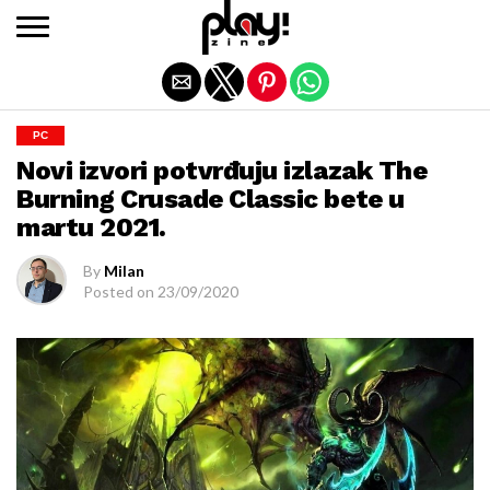
Exit mobile version
PC
Novi izvori potvrđuju izlazak The
Burning Crusade Classic bete u
martu 2021.
By
Milan
Posted on
23/09/2020