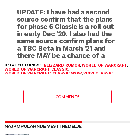
UPDATE: I have had a second
source confirm that the plans
for phase 6 Classic is a roll out
in early Dec '20. I also had the
same source confirm plans for
a TBC Beta in March '21 and
there MAY be a chance of a
TBC launch after that… MAY
RELATED TOPICS:
,
,
,
BLIZZARD
RUMOR
WORLD OF WARCRAFT
be sooner than expected.
,
WORLD OF WARCRAFT CLASSIC
,
,
WORLD OF WARCRAFT: CLASSIC
WOW
WOW CLASSIC
https://t.co/A3DrOGMrrQ
pic.twitter.com/5mzHeQF8Sx
COMMENTS
— Nano (@NanoNost)
September 22, 2020
NAJPOPULARNIJE VESTI NEDELJE