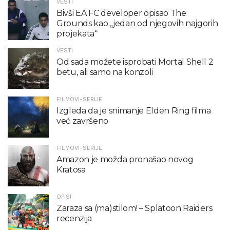
VESTI
Bivši EA FC developer opisao The
Grounds kao „jedan od njegovih najgorih
projekata“
VESTI
Od sada možete isprobati Mortal Shell 2
betu, ali samo na konzoli
FILMOVI-SERIJE
Izgleda da je snimanje Elden Ring filma
već završeno
FILMOVI-SERIJE
Amazon je možda pronašao novog
Kratosa
OPISI
Zaraza sa (ma)stilom! – Splatoon Raiders
recenzija