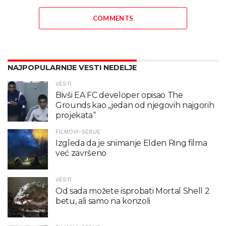
COMMENTS
NAJPOPULARNIJE VESTI NEDELJE
VESTI
Bivši EA FC developer opisao The
Grounds kao „jedan od njegovih najgorih
projekata“
FILMOVI-SERIJE
Izgleda da je snimanje Elden Ring filma
već završeno
VESTI
Od sada možete isprobati Mortal Shell 2
betu, ali samo na konzoli