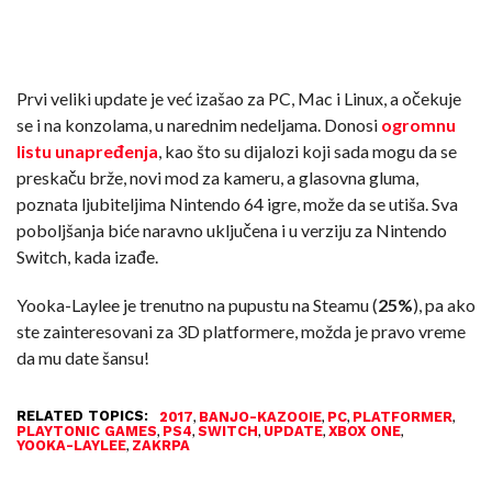
Prvi veliki update je već izašao za PC, Mac i Linux, a očekuje
se i na konzolama, u narednim nedeljama. Donosi
ogromnu
listu unapređenja
, kao što su dijalozi koji sada mogu da se
preskaču brže, novi mod za kameru, a glasovna gluma,
poznata ljubiteljima Nintendo 64 igre, može da se utiša. Sva
poboljšanja biće naravno uključena i u verziju za Nintendo
Switch, kada izađe.
Yooka-Laylee je trenutno na pupustu na Steamu (
25%
), pa ako
ste zainteresovani za 3D platformere, možda je pravo vreme
da mu date šansu!
RELATED TOPICS:
,
,
,
,
2017
BANJO-KAZOOIE
PC
PLATFORMER
,
,
,
,
,
PLAYTONIC GAMES
PS4
SWITCH
UPDATE
XBOX ONE
,
YOOKA-LAYLEE
ZAKRPA