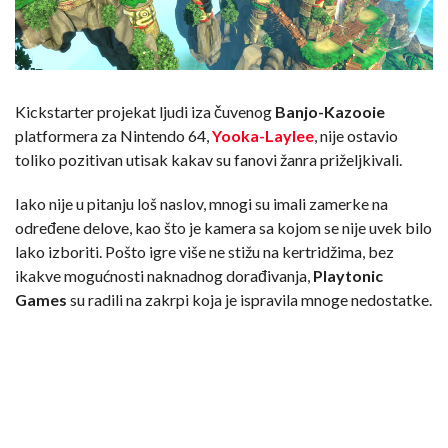
Kickstarter projekat ljudi iza čuvenog
Banjo-Kazooie
platformera za Nintendo 64,
Yooka-Laylee
, nije ostavio
toliko pozitivan utisak kakav su fanovi žanra priželjkivali.
Iako nije u pitanju loš naslov, mnogi su imali zamerke na
određene delove, kao što je kamera sa kojom se nije uvek bilo
lako izboriti. Pošto igre više ne stižu na kertridžima, bez
ikakve mogućnosti naknadnog dorađivanja,
Playtonic
Games
su radili na zakrpi koja je ispravila mnoge nedostatke.