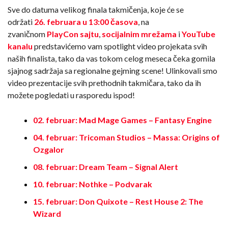
Sve do datuma velikog finala takmičenja, koje će se
održati
26. februara u 13:00 časova
, na
zvaničnom
PlayCon sajtu
,
socijalnim mrežama
i
YouTube
kanalu
predstavićemo vam spotlight video projekata svih
naših finalista, tako da vas tokom celog meseca čeka gomila
sjajnog sadržaja sa regionalne gejming scene! Ulinkovali smo
video prezentacije svih prethodnih takmičara, tako da ih
možete pogledati u rasporedu ispod!
02. februar: Mad Mage Games – Fantasy Engine
04. februar: Tricoman Studios – Massa: Origins of
Ozgalor
08. februar: Dream Team – Signal Alert
10. februar: Nothke – Podvarak
15. februar: Don Quixote – Rest House 2: The
Wizard