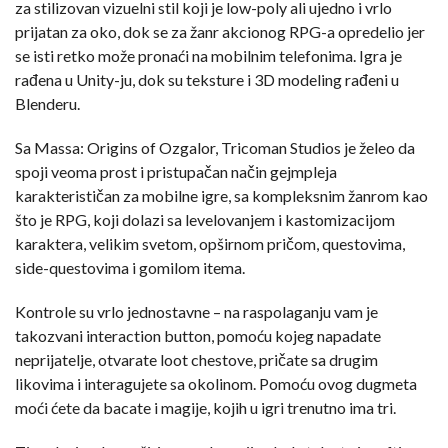
za stilizovan vizuelni stil koji je low-poly ali ujedno i vrlo
prijatan za oko, dok se za žanr akcionog RPG-a opredelio jer
se isti retko može pronaći na mobilnim telefonima. Igra je
rađena u Unity-ju, dok su teksture i 3D modeling rađeni u
Blenderu.
Sa Massa: Origins of Ozgalor, Tricoman Studios je želeo da
spoji veoma prost i pristupačan način gejmpleja
karakterističan za mobilne igre, sa kompleksnim žanrom kao
što je RPG, koji dolazi sa levelovanjem i kastomizacijom
karaktera, velikim svetom, opširnom pričom, questovima,
side-questovima i gomilom itema.
Kontrole su vrlo jednostavne – na raspolaganju vam je
takozvani interaction button, pomoću kojeg napadate
neprijatelje, otvarate loot chestove, pričate sa drugim
likovima i interagujete sa okolinom. Pomoću ovog dugmeta
moći ćete da bacate i magije, kojih u igri trenutno ima tri.