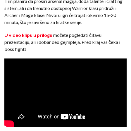
Tim planira da proširi arsenal magija, doda talente i crafting
sistem, ali i da trenutno dostupnoj Warrior klasi pridruži i
Archer i Mage klase. Nivoi u igri će trajati okvirno 15-20
minuta, što je savršeno za kratke sesije.
U video klipu u prilogu
možete pogledati čitavu
prezentaciju, ali i dobar deo gejmpleja. Pred kraj vas čeka i
boss fight!