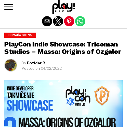
Exit mobile version
DOMAĆA SCENA
PlayCon Indie Showcase: Tricoman
Studios – Massa: Origins of Ozgalor
By
Bozidar R
Posted on
04/02/2022