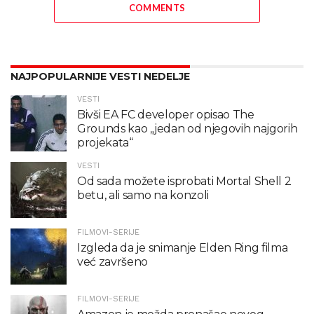
COMMENTS
NAJPOPULARNIJE VESTI NEDELJE
VESTI
Bivši EA FC developer opisao The
Grounds kao „jedan od njegovih najgorih
projekata“
VESTI
Od sada možete isprobati Mortal Shell 2
betu, ali samo na konzoli
FILMOVI-SERIJE
Izgleda da je snimanje Elden Ring filma
već završeno
FILMOVI-SERIJE