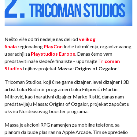
Nešto više od tri nedelje nas deli od
velikog
finala
regionalnog
PlayCon
Indie takmičenja, organizovanog
u saradnji sa
Playstudios Europe
. Danas ćemo vam
predstaviti naše sledeće finaliste – upoznajte
Tricoman
Studios
i njihov projekat
Massa: Origins of Ozgalor!
Tricoman Studios, koji čine game dizajner, level dizajner i 3D
artist Luka Budimir, programeri Luka Filipović i Martin
Mitrović, kao i narativni dizajner Marko Ristić, danas nam
predstavljaju Massa: Origins of Ozgalor, projekat započet u
okviru Nordeusovog booster programa.
Massa je akcioni RPG namenjen za mobilne telefone, sa
planom da bude plasiran na Apple Arcade. Tim se opredelio