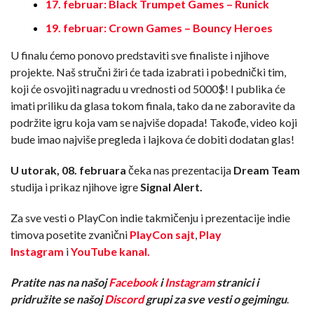
17. februar: Black Trumpet Games – Runick
19. februar: Crown Games – Bouncy Heroes
U finalu ćemo ponovo predstaviti sve finaliste i njihove
projekte. Naš stručni žiri će tada izabrati i pobednički tim,
koji će osvojiti nagradu u vrednosti od 5000$! I publika će
imati priliku da glasa tokom finala, tako da ne zaboravite da
podržite igru koja vam se najviše dopada! Takođe, video koji
bude imao najviše pregleda i lajkova će dobiti dodatan glas!
U utorak, 08. februara
čeka nas prezentacija
Dream Team
studija i prikaz njihove igre
Signal Alert.
Za sve vesti o PlayCon indie takmičenju i prezentacije indie
timova posetite zvanični
PlayCon sajt
,
Play
Instagram
i
YouTube kanal.
Pratite nas na našoj
Facebook
i
Instagram
stranici i
pridružite se našoj
Discord
grupi za sve vesti o gejmingu
.