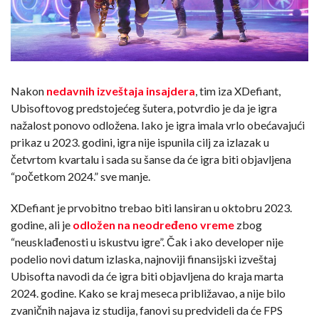
Nakon
nedavnih izveštaja insajdera
, tim iza XDefiant,
Ubisoftovog predstojećeg šutera, potvrdio je da je igra
nažalost ponovo odložena. Iako je igra imala vrlo obećavajući
prikaz u 2023. godini, igra nije ispunila cilj za izlazak u
četvrtom kvartalu i sada su šanse da će igra biti objavljena
“početkom 2024.” sve manje.
XDefiant je prvobitno trebao biti lansiran u oktobru 2023.
godine, ali je
odložen na neodređeno vreme
zbog
“neusklađenosti u iskustvu igre”. Čak i ako developer nije
podelio novi datum izlaska, najnoviji finansijski izveštaj
Ubisofta navodi da će igra biti objavljena do kraja marta
2024. godine. Kako se kraj meseca približavao, a nije bilo
zvaničnih najava iz studija, fanovi su predvideli da će FPS