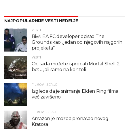
NAJPOPULARNIJE VESTI NEDELJE
VESTI
Bivši EA FC developer opisao The
Grounds kao „jedan od njegovih najgorih
projekata“
VESTI
Od sada možete isprobati Mortal Shell 2
betu, ali samo na konzoli
FILMOVI-SERIJE
Izgleda da je snimanje Elden Ring filma
već završeno
FILMOVI-SERIJE
Amazon je možda pronašao novog
Kratosa