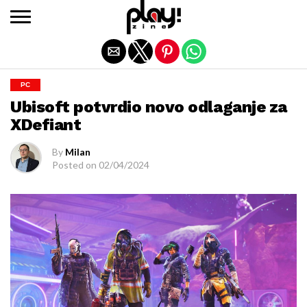
Exit mobile version
PC
Ubisoft potvrdio novo odlaganje za
XDefiant
By
Milan
Posted on
02/04/2024