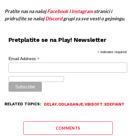
Pratite nas na našoj
Facebook
i
Instagram
stranici i
pridružite se našoj
Discord
grupi za sve vesti o gejmingu
.
Pretplatite se na Play! Newsletter
*
indicates required
*
Email Address
RELATED TOPICS:
,
,
,
DELAY
ODLAGANJE
UBISOFT
XDEFIANT
COMMENTS