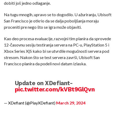
dobiti još jedno odlaganje.
Na tugu mnogih, upravo se to dogodilo. U ažuriranju, Ubisoft
San Francisco je otkrio da se dalja poboljšanja moraju
proceniti pre nego što se igra može objaviti.
Kao deo procesa evaluacije, razvojni tim planira da sprovede
12-časovnu sesiju testiranja servera na PC-u, PlayStation 5 i
Xbox Series X|S kako bi se utvrdile mogućnosti servera pod
stresom. Nakon što se test servera završi, Ubisoft San
Francisco planira da podeli novi datum izlaska.
Update on XDefiant-
pic.twitter.com/kVBt9GlQvn
— XDefiant (@PlayXDefiant)
March 29, 2024