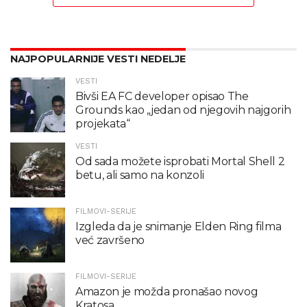
NAJPOPULARNIJE VESTI NEDELJE
VESTI
Bivši EA FC developer opisao The
Grounds kao „jedan od njegovih najgorih
projekata“
VESTI
Od sada možete isprobati Mortal Shell 2
betu, ali samo na konzoli
FILMOVI-SERIJE
Izgleda da je snimanje Elden Ring filma
već završeno
FILMOVI-SERIJE
Amazon je možda pronašao novog
Kratosa