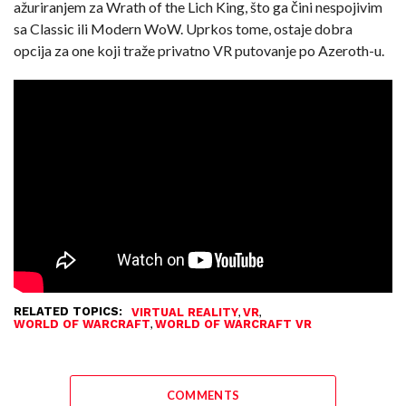
ažuriranjem za Wrath of the Lich King, što ga čini nespojivim
sa Classic ili Modern WoW. Uprkos tome, ostaje dobra
opcija za one koji traže privatno VR putovanje po Azeroth-u.
RELATED TOPICS:
,
,
VIRTUAL REALITY
VR
,
WORLD OF WARCRAFT
WORLD OF WARCRAFT VR
COMMENTS