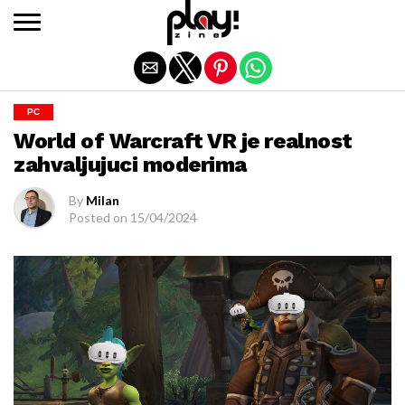
Exit mobile version
PC
World of Warcraft VR je realnost
zahvaljujuci moderima
By
Milan
Posted on
15/04/2024