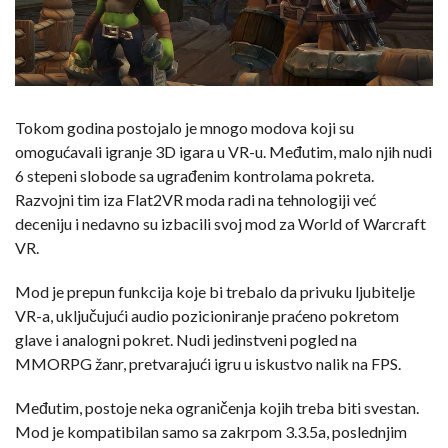
Tokom godina postojalo je mnogo modova koji su
omogućavali igranje 3D igara u VR-u. Međutim, malo njih nudi
6 stepeni slobode sa ugrađenim kontrolama pokreta.
Razvojni tim iza Flat2VR moda radi na tehnologiji već
deceniju i nedavno su izbacili svoj mod za World of Warcraft
VR.
Mod je prepun funkcija koje bi trebalo da privuku ljubitelje
VR-a, uključujući audio pozicioniranje praćeno pokretom
glave i analogni pokret. Nudi jedinstveni pogled na
MMORPG žanr, pretvarajući igru u iskustvo nalik na FPS.
Međutim, postoje neka ograničenja kojih treba biti svestan.
Mod je kompatibilan samo sa zakrpom 3.3.5a, poslednjim