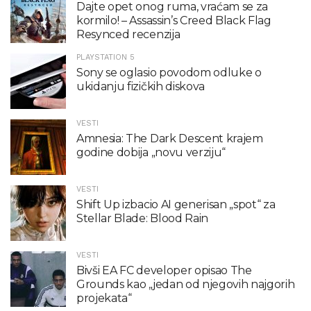
Dajte opet onog ruma, vraćam se za
kormilo! – Assassin’s Creed Black Flag
Resynced recenzija
PLAYSTATION 5
Sony se oglasio povodom odluke o
ukidanju fizičkih diskova
VESTI
Amnesia: The Dark Descent krajem
godine dobija „novu verziju“
VESTI
Shift Up izbacio AI generisan „spot“ za
Stellar Blade: Blood Rain
VESTI
Bivši EA FC developer opisao The
Grounds kao „jedan od njegovih najgorih
projekata“