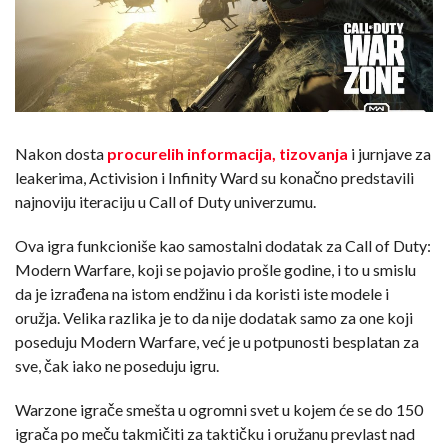
Nakon dosta
procurelih informacija,
tizovanja
i jurnjave za
leakerima, Activision i Infinity Ward su konačno predstavili
najnoviju iteraciju u Call of Duty univerzumu.
Ova igra funkcioniše kao samostalni dodatak za Call of Duty:
Modern Warfare, koji se pojavio prošle godine, i to u smislu
da je izrađena na istom endžinu i da koristi iste modele i
oružja. Velika razlika je to da nije dodatak samo za one koji
poseduju Modern Warfare, već je u potpunosti besplatan za
sve, čak iako ne poseduju igru.
Warzone igrače smešta u ogromni svet u kojem će se do 150
igrača po meču takmičiti za taktičku i oružanu prevlast nad