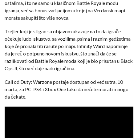
ostalima, i to ne samo u klasičnom Battle Royale modu
igranja, već sa bonus varijacijom u kojoj na Verdansk mapi
morate sakupiti što više novca.
Trejler koji je stigao sa objavom ukazuje na to da igrače
očekuje ludo iskustvo, sa vozilima, psima i raznim gedžetima
koje će pronalaziti rasute po mapi. Infinity Ward napominje
da je reč o potpuno novom iskustvu, što znači da će se
razlikovati od Battle Royale moda koji je bio prisutan u Black
Ops 4, što već daje nadu igračima.
Call od Duty: Warzone postaje dostupan od već sutra, 10
marta, za PC, PS4 i Xbox One tako da nećete morati mnogo
da čekate.