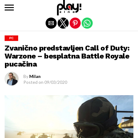
Exit mobile version
PC
Zvanično predstavljen Call of Duty:
Warzone – besplatna Battle Royale
pucačina
By
Milan
Posted on
09/03/2020