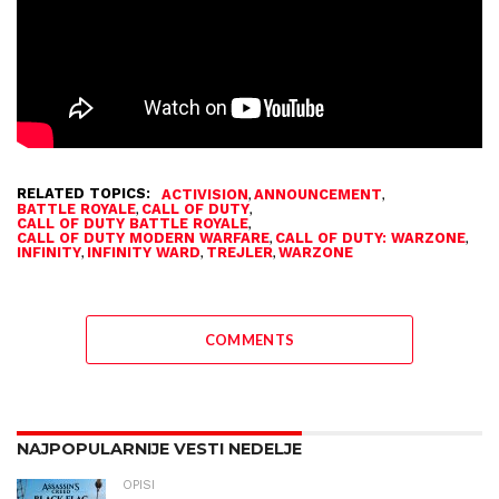
RELATED TOPICS:
,
,
ACTIVISION
ANNOUNCEMENT
,
,
BATTLE ROYALE
CALL OF DUTY
,
CALL OF DUTY BATTLE ROYALE
,
,
CALL OF DUTY MODERN WARFARE
CALL OF DUTY: WARZONE
,
,
,
INFINITY
INFINITY WARD
TREJLER
WARZONE
COMMENTS
NAJPOPULARNIJE VESTI NEDELJE
OPISI