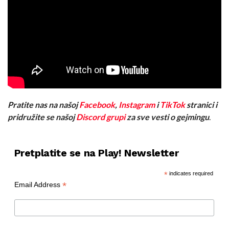
Pratite nas na našoj
Facebook
,
Instagram
i
TikTok
stranici i
pridružite se našoj
Discord grupi
za sve vesti o gejmingu
.
Pretplatite se na Play! Newsletter
*
indicates required
*
Email Address