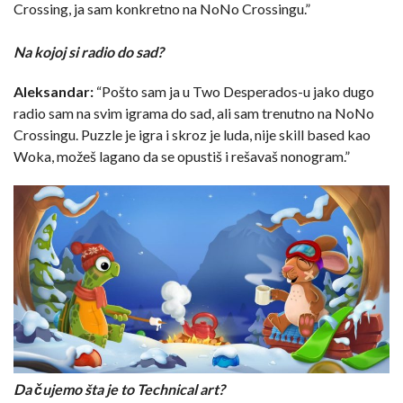
Crossing, ja sam konkretno na NoNo Crossingu.”
Na kojoj si radio do sad?
Aleksandar:
“Pošto sam ja u Two Desperados-u jako dugo
radio sam na svim igrama do sad, ali sam trenutno na NoNo
Crossingu. Puzzle je igra i skroz je luda, nije skill based kao
Woka, možeš lagano da se opustiš i rešavaš nonogram.”
Da čujemo šta je to Technical art?