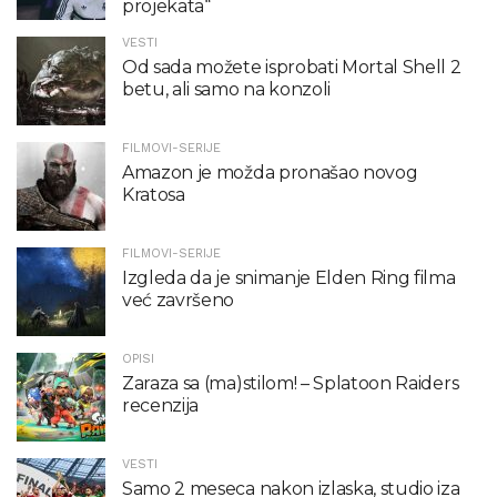
projekata“
VESTI
Od sada možete isprobati Mortal Shell 2
betu, ali samo na konzoli
FILMOVI-SERIJE
Amazon je možda pronašao novog
Kratosa
FILMOVI-SERIJE
Izgleda da je snimanje Elden Ring filma
već završeno
OPISI
Zaraza sa (ma)stilom! – Splatoon Raiders
recenzija
VESTI
Samo 2 meseca nakon izlaska, studio iza