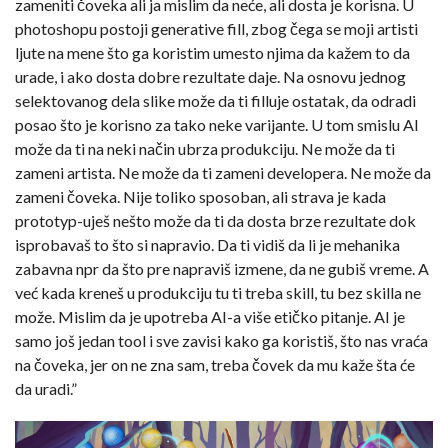
zameniti čoveka ali ja mislim da neće, ali dosta je korisna. U
photoshopu postoji generative fill, zbog čega se moji artisti
ljute na mene što ga koristim umesto njima da kažem to da
urade, i ako dosta dobre rezultate daje. Na osnovu jednog
selektovanog dela slike može da ti filluje ostatak, da odradi
posao što je korisno za tako neke varijante. U tom smislu AI
može da ti na neki način ubrza produkciju. Ne može da ti
zameni artista. Ne može da ti zameni developera. Ne može da
zameni čoveka. Nije toliko sposoban, ali strava je kada
prototyp-uješ nešto može da ti da dosta brze rezultate dok
isprobavaš to što si napravio. Da ti vidiš da li je mehanika
zabavna npr da što pre napraviš izmene, da ne gubiš vreme. A
već kada kreneš u produkciju tu ti treba skill, tu bez skilla ne
može. Mislim da je upotreba AI-a više etičko pitanje. AI je
samo još jedan tool i sve zavisi kako ga koristiš, što nas vraća
na čoveka, jer on ne zna sam, treba čovek da mu kaže šta će
da uradi.”