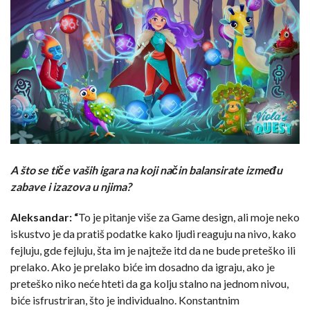
A što se tiče vaših igara na koji način balansirate između
zabave i izazova u njima?
Aleksandar: “
To je pitanje više za Game design, ali moje neko
iskustvo je da pratiš podatke kako ljudi reaguju na nivo, kako
fejluju, gde fejluju, šta im je najteže itd da ne bude preteško ili
prelako. Ako je prelako biće im dosadno da igraju, ako je
preteško niko neće hteti da ga kolju stalno na jednom nivou,
biće isfrustriran, što je individualno. Konstantnim