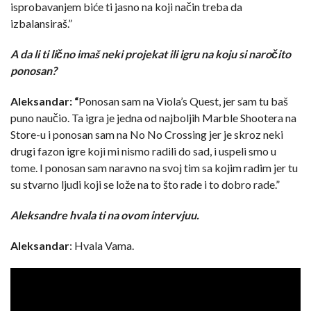
isprobavanjem biće ti jasno na koji način treba da
izbalansiraš.”
A da li ti lično imaš neki projekat ili igru na koju si naročito
ponosan?
Aleksandar: “
Ponosan sam na Viola’s Quest, jer sam tu baš
puno naučio. Ta igra je jedna od najboljih Marble Shootera na
Store-u i ponosan sam na No No Crossing jer je skroz neki
drugi fazon igre koji mi nismo radili do sad, i uspeli smo u
tome. I ponosan sam naravno na svoj tim sa kojim radim jer tu
su stvarno ljudi koji se lože na to što rade i to dobro rade.”
Aleksandre hvala ti na ovom intervjuu.
Aleksandar
: Hvala Vama.