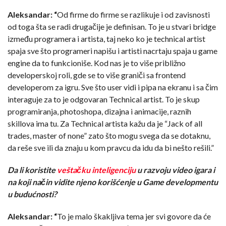
Aleksandar: “
Od firme do firme se razlikuje i od zavisnosti
od toga šta se radi drugačije je definisan. To je u stvari bridge
između programera i artista, taj neko ko je technical artist
spaja sve što programeri napišu i artisti nacrtaju spaja u game
engine da to funkcioniše. Kod nas je to više približno
developerskoj roli, gde se to više graniči sa frontend
developerom za igru. Sve što user vidi i pipa na ekranu i sa čim
interaguje za to je odgovaran Technical artist. To je skup
programiranja, photoshopa, dizajna i animacije, raznih
skillova ima tu. Za Technical artista kažu da je “Jack of all
trades, master of none” zato što mogu svega da se dotaknu,
da reše sve ili da znaju u kom pravcu da idu da bi nešto rešili.”
Da li koristite
veštačku inteligenciju
u razvoju video igara i
na koji način vidite njeno korišćenje u Game developmentu
u budućnosti?
Aleksandar: “
To je malo škakljiva tema jer svi govore da će