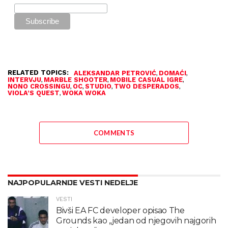
RELATED TOPICS:
,
,
ALEKSANDAR PETROVIĆ
DOMAĆI
,
,
,
INTERVJU
MARBLE SHOOTER
MOBILE CASUAL IGRE
,
,
,
,
NONO CROSSINGU
OC
STUDIO
TWO DESPERADOS
,
VIOLA’S QUEST
WOKA WOKA
COMMENTS
NAJPOPULARNIJE VESTI NEDELJE
VESTI
Bivši EA FC developer opisao The
Grounds kao „jedan od njegovih najgorih