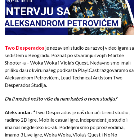
Two Desperados
je nezavisni studio za razvoj video igara sa
sedištem u Beogradu. Poznat po stvaranju svojih Marble
Shooter-a – Woka Woka i Viola’s Quest. Nedavno smo imali
priliku da u okviru našeg podkasta Play!Cast razgovaramo sa
Aleksandrom Petrovićem, Lead Technical Artistom Two
Desperados Studija.
Da li možeš nešto više da nam kažeš o tvom studiju?
Aleksandar: “
Two Desperados je naš domaći brend studio,
radimo 2D igre, Mobile casual igre, Independent je studio i
ima nas negde oko 60-ak. Podeljeni smo po proizvodima,
imamo 3 Live igre, Woka Woka, Viola’s Quest i NoNo