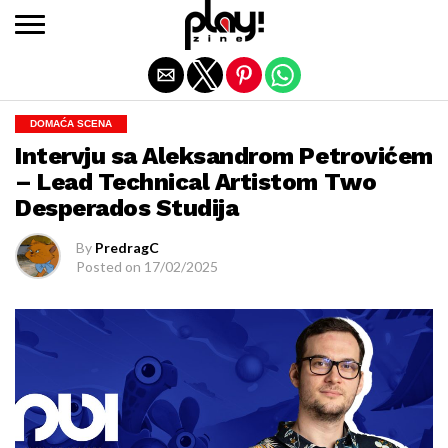
Exit mobile version
DOMAĆA SCENA
Intervju sa Aleksandrom Petrovićem
– Lead Technical Artistom Two
Desperados Studija
By
PredragC
Posted on
17/02/2025