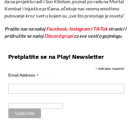
da na projektu radi i Šon Kitelsen, poznat po radu na Mortal
Kombat i Injustice pričama, očekuje nas veoma emotivno
putovanje kroz svet u kojem su „sve što preostaje je osveta“.
Pratite nas na našoj
Facebook
,
Instagram
i
TikTok
stranici i
pridružite se našoj
Discord grupi
za sve vesti o gejmingu
.
Pretplatite se na Play! Newsletter
*
indicates required
*
Email Address