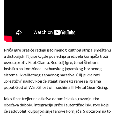
Priča igre pratiće radnju istoimenog kultnog stripa, smeštenu
u distopijski Njujork, gde poslednja preživela kornjača traži
osvetu protiv Foot Clan-a. Reditelj igre, Johei Šimbori,
insistira na kombinaciji vrhunskog japanskog borbenog
sistema i kvalitetnog zapadnog narativa. Cilj je kreirati
„prestižni“ naslov koji će stajati rame uz rame sa igrama
poput God of War, Ghost of Tsushima ili Metal Gear Rising.
Iako tizer trejler ne otkriva datum izlaska, razvojni tim
obećava duboku integraciju priče i autentično iskustvo koje
će zadovoljiti dugogodišnje fanove kornjača. S obzirom na to