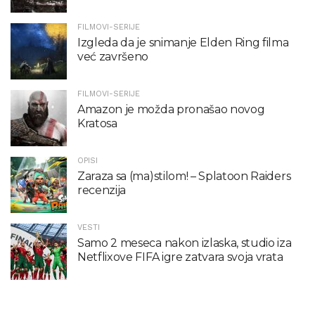
FILMOVI-SERIJE
Izgleda da je snimanje Elden Ring filma
već završeno
FILMOVI-SERIJE
Amazon je možda pronašao novog
Kratosa
OPISI
Zaraza sa (ma)stilom! – Splatoon Raiders
recenzija
VESTI
Samo 2 meseca nakon izlaska, studio iza
Netflixove FIFA igre zatvara svoja vrata