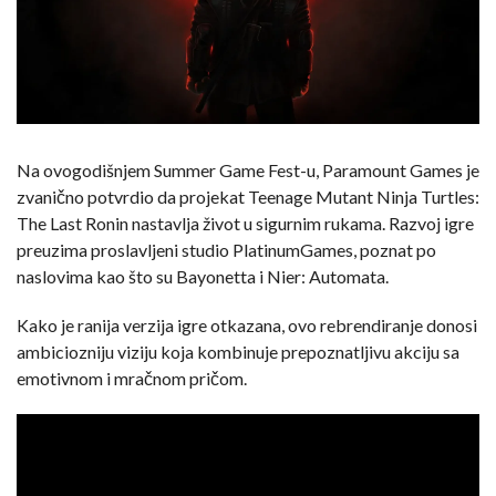
Na ovogodišnjem Summer Game Fest-u, Paramount Games je
zvanično potvrdio da projekat Teenage Mutant Ninja Turtles:
The Last Ronin nastavlja život u sigurnim rukama. Razvoj igre
preuzima proslavljeni studio PlatinumGames, poznat po
naslovima kao što su Bayonetta i Nier: Automata.
Kako je ranija verzija igre otkazana, ovo rebrendiranje donosi
ambiciozniju viziju koja kombinuje prepoznatljivu akciju sa
emotivnom i mračnom pričom.