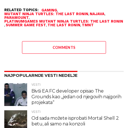
RELATED TOPICS:
,
GAMING
,
,
MUTANT NINJA TURTLES: THE LAST RONIN
NAJAVA
,
PARAMOUNT
PLATINUMGAMES MUTANT NINJA TURTLES: THE LAST RONIN
,
,
,
SUMMER GAME FEST
THE LAST RONIN
TMNT
COMMENTS
NAJPOPULARNIJE VESTI NEDELJE
VESTI
Bivši EA FC developer opisao The
Grounds kao „jedan od njegovih najgorih
projekata“
VESTI
Od sada možete isprobati Mortal Shell 2
betu, ali samo na konzoli