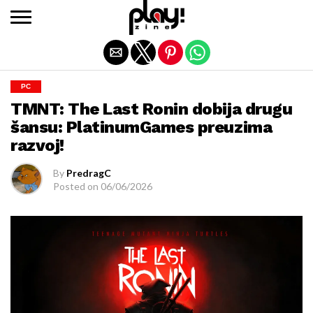
Exit mobile version
PC
TMNT: The Last Ronin dobija drugu
šansu: PlatinumGames preuzima
razvoj!
By
PredragC
Posted on
06/06/2026